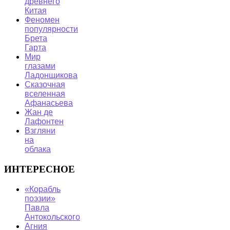
древнего
Китая
Феномен
популярности
Брета
Гарта
Мир
глазами
Ладонщикова
Сказочная
вселенная
Афанасьева
Жан де
Лафонтен
Взгляни
на
облака
ИНТЕРЕСНОЕ
«Корабль
поэзии»
Павла
Антокольского
Агния