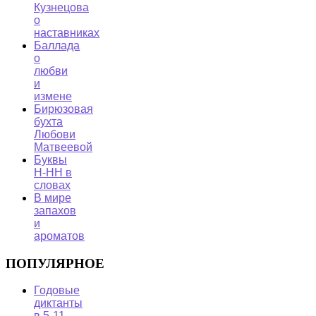
Кузнецова
о
наставниках
Баллада
о
любви
и
измене
Бирюзовая
бухта
Любови
Матвеевой
Буквы
Н-НН в
словах
В мире
запахов
и
ароматов
ПОПУЛЯРНОЕ
Годовые
диктанты
в 5-11