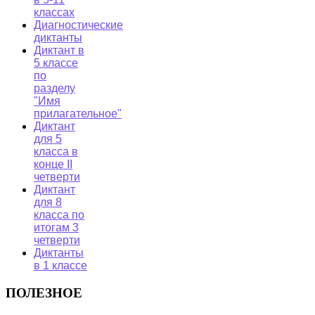
классах
Диагностические
диктанты
Диктант в
5 классе
по
разделу
"Имя
прилагательное"
Диктант
для 5
класса в
конце II
четверти
Диктант
для 8
класса по
итогам 3
четверти
Диктанты
в 1 классе
ПОЛЕЗНОЕ