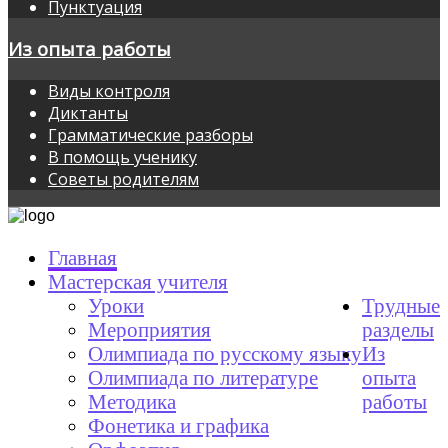
Пунктуация
Из опыта работы
Виды контроля
Диктанты
Грамматические разборы
В помощь ученику
Советы родителям
Главная
Мастерская учителя
Уроки
Трудные
Мероприятия
разделы
Олимпиада по русскому языку
Из
Олимпиада по литературе
опыта
Методика
работы
Фонетика и графика