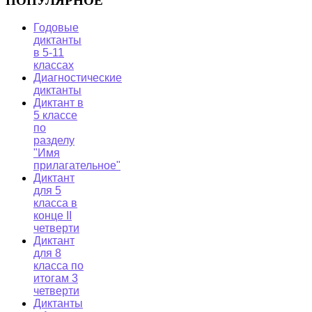
ПОПУЛЯРНОЕ
Годовые
диктанты
в 5-11
классах
Диагностические
диктанты
Диктант в
5 классе
по
разделу
"Имя
прилагательное"
Диктант
для 5
класса в
конце II
четверти
Диктант
для 8
класса по
итогам 3
четверти
Диктанты