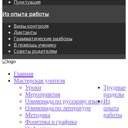
Пунктуация
Из опыта работы
Виды контроля
Диктанты
Грамматические разборы
В помощь ученику
Советы родителям
Главная
Мастерская учителя
Уроки
Трудные
Мероприятия
разделы
Олимпиада по русскому языку
Из
Олимпиада по литературе
опыта
Методика
работы
Фонетика и графика