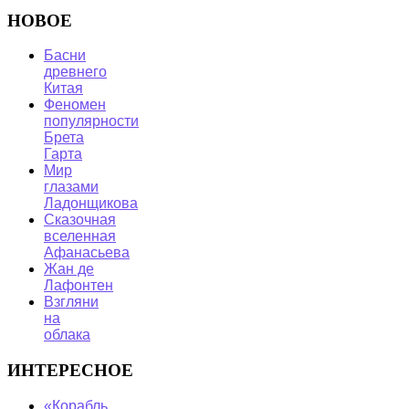
НОВОЕ
Басни
древнего
Китая
Феномен
популярности
Брета
Гарта
Мир
глазами
Ладонщикова
Сказочная
вселенная
Афанасьева
Жан де
Лафонтен
Взгляни
на
облака
ИНТЕРЕСНОЕ
«Корабль