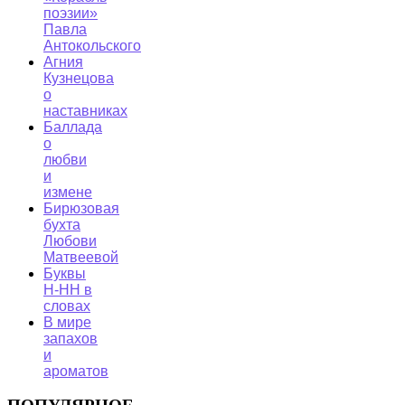
поэзии»
Павла
Антокольского
Агния
Кузнецова
о
наставниках
Баллада
о
любви
и
измене
Бирюзовая
бухта
Любови
Матвеевой
Буквы
Н-НН в
словах
В мире
запахов
и
ароматов