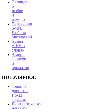
Баллада
о
любви
и
измене
Бирюзовая
бухта
Любови
Матвеевой
Буквы
Н-НН в
словах
В мире
запахов
и
ароматов
ПОПУЛЯРНОЕ
Годовые
диктанты
в 5-11
классах
Диагностические
диктанты