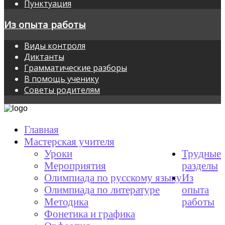
Пунктуация
Из опыта работы
Виды контроля
Диктанты
Грамматические разборы
В помощь ученику
Советы родителям
Главная
Мастерская учителя
Уроки
Трудные
Мероприятия
разделы
Олимпиада по русскому языку
Из
Олимпиада по литературе
опыта
Методика
работы
Фонетика и графика