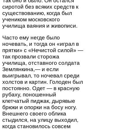
Так оно и было. Он остался
сиротой без всяких средств к
существованию, когда был
учеником московского
училища ваяния и живописи.
Часто ему негде было
ночевать, и тогда он «играл в
прятки» с «Нечистой силой» —
так прозвали сторожа
училища, отставного солдата
Землянкина,— и если
выигрывал, то ночевал среди
холстов и картин. Голоден был
постоянно. Одет — в красную
рубаху, поношенный
клетчатый пиджак, дырявые
брюки и опорки на босу ногу.
Внешнего своего облика
стыдился, на улицу выходил,
когда становилось совсем