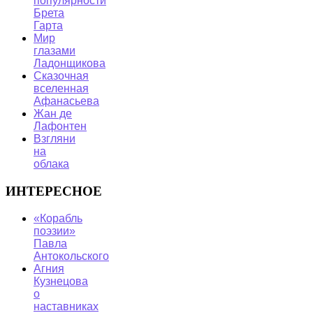
популярности
Брета
Гарта
Мир
глазами
Ладонщикова
Сказочная
вселенная
Афанасьева
Жан де
Лафонтен
Взгляни
на
облака
ИНТЕРЕСНОЕ
«Корабль
поэзии»
Павла
Антокольского
Агния
Кузнецова
о
наставниках