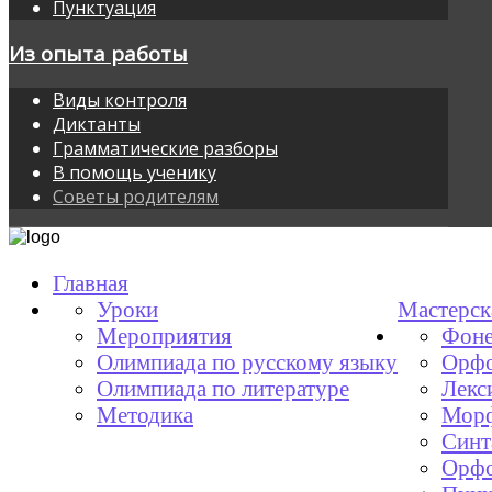
Пунктуация
Из опыта работы
Виды контроля
Диктанты
Грамматические разборы
В помощь ученику
Советы родителям
Главная
Уроки
Мастерск
Мероприятия
Фоне
Олимпиада по русскому языку
Орфо
Олимпиада по литературе
Лекс
Методика
Мор
Синт
Орфо