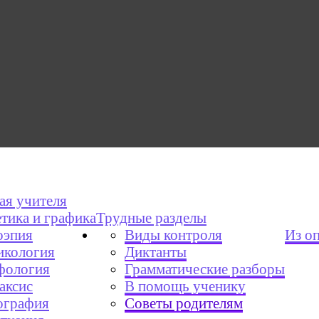
ая учителя
тика и графика
Трудные разделы
эпия
Виды контроля
Из о
икология
Диктанты
фология
Грамматические разборы
аксис
В помощь ученику
графия
Советы родителям