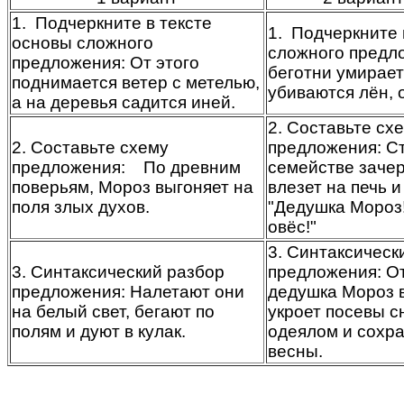
1. Подчеркните в тексте
1. Подчеркните 
основы сложного
сложного предло
предложения: От этого
беготни умирает
поднимается ветер с метелью,
убиваются лён, 
а на деревья садится иней.
2. Составьте сх
2. Составьте схему
предложения: С
предложения: По древним
семействе зачер
поверьям, Мороз выгоняет на
влезет на печь и
поля злых духов.
"Дедушка Мороз
овёс!"
3. Синтаксическ
3. Синтаксический разбор
предложения: О
предложения: Налетают они
дедушка Мороз в
на белый свет, бегают по
укроет посевы 
полям и дуют в кулак.
одеялом и сохра
весны.