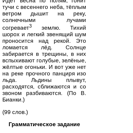
Идёт весна по полям, гонит
тучи с весеннего неба, тёплым
ветром дышит на реку,
солнечными лучами
3
согревает
землю. Тихий
шорох и легкий звенящий шум
проносится над рекой. Это
ломается лёд. Солнце
забирается в трещины, в них
вспыхивают голубые, зелёные,
жёлтые огоньки. И вот уже нет
на реке прочного панциря изо
льда. Льдины плывут,
расходятся, сближаются и со
звоном разбиваются. (По В.
Бианки.)
(99 слов.)
Грамматическое задание