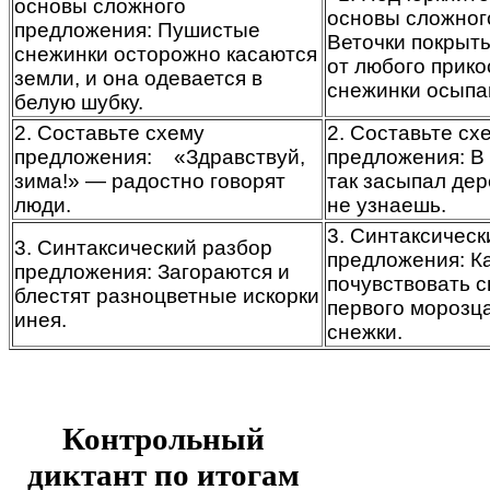
основы сложного
основы сложног
предложения: Пушистые
Веточки покрыты
снежинки осторожно касаются
от любого прик
земли, и она одевается в
снежинки осыпа
белую шубку.
2. Составьте схему
2. Составьте сх
предложения: «Здравствуй,
предложения: В 
зима!» — радостно говорят
так засыпал дер
люди.
не узнаешь.
3. Синтаксическ
3. Синтаксический разбор
предложения: К
предложения: Загораются и
почувствовать 
блестят разноцветные искорки
первого морозца
инея.
снежки.
Контрольный
диктант по итогам