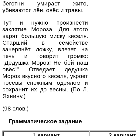
беготни умирает жито,
убиваются лён, овёс и травы.
Тут и нужно произнести
заклятие Мороза. Для этого
варят большую миску киселя.
Старший в семействе
зачерпнёт ложку, влезет на
печь и говорит громко:
"Дедушка Мороз! Не бей наш
овёс!" Отведает дедушка
Мороз вкусного киселя, укроет
посевы снежным одеялом и
сохранит их до весны. (По Л.
Яхнину.)
(98 слов.)
Грамматическое задание
1 вариант
2 вариан