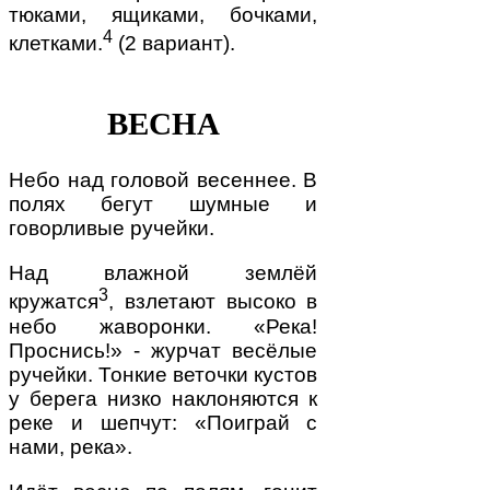
тюками, ящиками, бочками,
4
клетками.
(2 вариант).
ВЕСНА
Небо над головой весеннее. В
полях бегут шумные и
говорливые ручейки.
Над влажной землёй
3
кружатся
, взлетают высоко в
небо жаворонки. «Река!
Проснись!» - журчат весёлые
ручейки. Тонкие веточки кустов
у берега низко наклоняются к
реке и шепчут: «Поиграй с
нами, река».