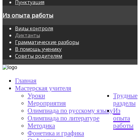
Пунктуация
Из опыта работы
Виды контроля
Диктанты
Грамматические разборы
В помощь ученику
Советы родителям
Главная
Мастерская учителя
Уроки
Трудные
Мероприятия
разделы
Олимпиада по русскому языку
Из
Олимпиада по литературе
опыта
Методика
работы
Фонетика и графика