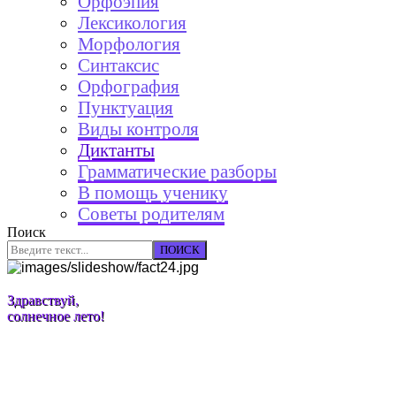
Орфоэпия
Лексикология
Морфология
Синтаксис
Орфография
Пунктуация
Виды контроля
Диктанты
Грамматические разборы
В помощь ученику
Советы родителям
Поиск
ПОИСК
Здравствуй,
солнечное лето!