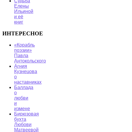
Судьба
Елены
Ильиной
и её
книг
ИНТЕРЕСНОЕ
«Корабль
поэзии»
Павла
Антокольского
Агния
Кузнецова
о
наставниках
Баллада
о
любви
и
измене
Бирюзовая
бухта
Любови
Матвеевой