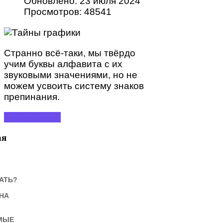
Обновлено: 23 июля 2024
Просмотров: 48541
Странно всё-таки, мы твёрдо
учим буквы алфавита с их
звуковыми значениями, но не
можем усвоить систему знаков
препинания.
ПОДРОБНЕЕ
ая
АТЬ?
НА
МЫЕ