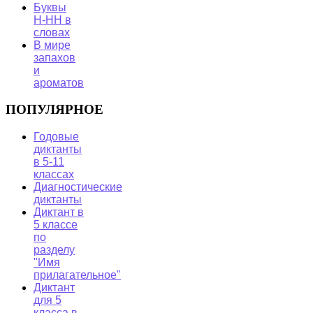
Буквы
Н-НН в
словах
В мире
запахов
и
ароматов
ПОПУЛЯРНОЕ
Годовые
диктанты
в 5-11
классах
Диагностические
диктанты
Диктант в
5 классе
по
разделу
"Имя
прилагательное"
Диктант
для 5
класса в