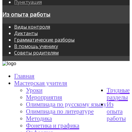
Пунктуация
Из опыта работы
Виды контроля
Диктанты
Грамматические разборы
В помощь ученику
Советы родителям
Главная
Мастерская учителя
Уроки
Трудные
Мероприятия
разделы
Олимпиада по русскому языку
Из
Олимпиада по литературе
опыта
Методика
работы
Фонетика и графика