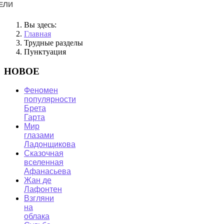
ЕЛИ
Вы здесь:
Главная
Трудные разделы
Пунктуация
НОВОЕ
Феномен
популярности
Брета
Гарта
Мир
глазами
Ладонщикова
Сказочная
вселенная
Афанасьева
Жан де
Лафонтен
Взгляни
на
облака