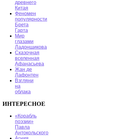
древнего
Китая
Феномен
популярности
Брета
Гарта
Мир
глазами
Ладонщикова
Сказочная
вселенная
Афанасьева
Жан де
Лафонтен
Взгляни
на
облака
ИНТЕРЕСНОЕ
«Корабль
поэзии»
Павла
Антокольского
Агния