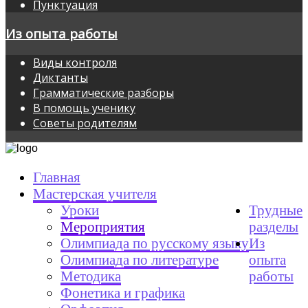
Пунктуация
Из опыта работы
Виды контроля
Диктанты
Грамматические разборы
В помощь ученику
Советы родителям
Главная
Мастерская учителя
Уроки
Трудные
Мероприятия
разделы
Олимпиада по русскому языку
Из
Олимпиада по литературе
опыта
Методика
работы
Фонетика и графика