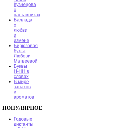
Кузнецова
о
наставниках
Баллада
о
любви
и
измене
Бирюзовая
бухта
Любови
Матвеевой
Буквы
Н-НН в
словах
В мире
запахов
и
ароматов
ПОПУЛЯРНОЕ
Годовые
диктанты