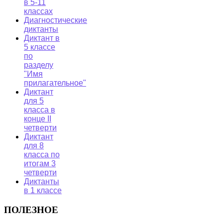
в 5-11
классах
Диагностические
диктанты
Диктант в
5 классе
по
разделу
"Имя
прилагательное"
Диктант
для 5
класса в
конце II
четверти
Диктант
для 8
класса по
итогам 3
четверти
Диктанты
в 1 классе
ПОЛЕЗНОЕ