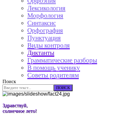
Орфоэпия
Лексикология
Морфология
Синтаксис
Орфография
Пунктуация
Виды контроля
Диктанты
Грамматические разборы
В помощь ученику
Советы родителям
Поиск
ПОИСК
Здравствуй,
солнечное лето!