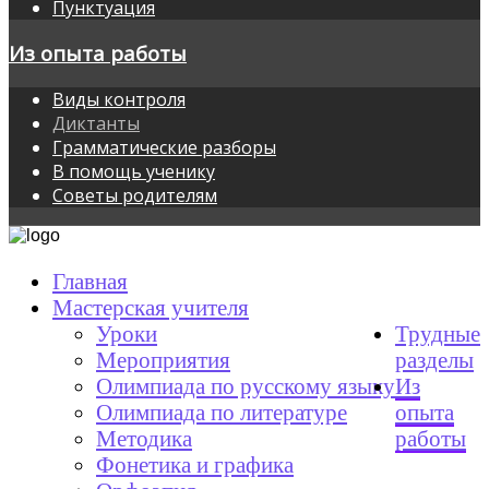
Пунктуация
Из опыта работы
Виды контроля
Диктанты
Грамматические разборы
В помощь ученику
Советы родителям
Главная
Мастерская учителя
Уроки
Трудные
Мероприятия
разделы
Олимпиада по русскому языку
Из
Олимпиада по литературе
опыта
Методика
работы
Фонетика и графика