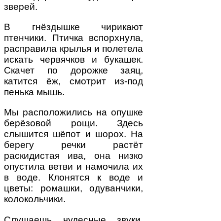
зверей.
В гнёздышке чирикают
птенчики. Птичка вспорхнула,
расправила крылья и полетела
искать червячков и букашек.
Скачет по дорожке заяц,
катится ёж, смотрит из-под
пенька мышь.
Мы расположились на опушке
берёзовой рощи. Здесь
слышится шёпот и шорох. На
берегу речки растёт
раскидистая ива, она низко
опустила ветви и намочила их
в воде. Клонятся к воде и
цветы: ромашки, одуванчики,
колокольчики.
Слушаешь чудесные звуки,