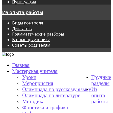
Пунктуация
Из опыта работы
Виды контроля
Диктанты
Грамматические разборы
В помощь ученику
Советы родителям
Главная
Мастерская учителя
Уроки
Трудные
Мероприятия
разделы
Олимпиада по русскому языку
Из
Олимпиада по литературе
опыта
Методика
работы
Фонетика и графика