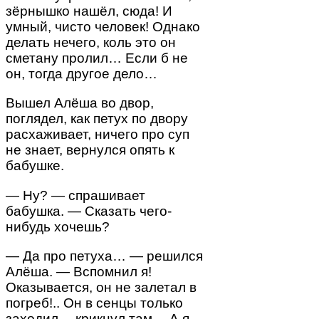
зёрнышко нашёл, сюда! И
умный, чисто человек! Однако
делать нечего, коль это он
сметану пролил… Если б не
он, тогда другое дело…
Вышел Алёша во двор,
поглядел, как петух по двору
расхаживает, ничего про суп
не знает, вернулся опять к
бабушке.
— Ну? — спрашивает
бабушка. — Сказать чего-
нибудь хочешь?
— Да про петуха… — решился
Алёша. — Вспомнил я!
Оказывается, он не залетал в
погреб!.. Он в сенцы только
заходил… крикнул там… А я