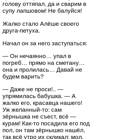
голову оттяпал, да и сварим в
супу лапшовом! Не балуйся!
Жалко стало Алёше своего
друга-петуха.
Начал он за него заступаться:
— Он нечаянно… упал в
погреб… прямо на сметану…
она и пролилась… Давай не
будем варить?
— Даже не проси!.. —
упрямилась бабушка. — А
жалко его, красавца нашего!
Уж желанный-то: сам
зёрнышка не съест, всё —
курам! Как-то посадила его под
пол, он там зёрнышко нашёл,
так всё утро их скликал: мол,