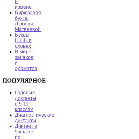
и
измене
Бирюзовая
бухта
Любови
Матвеевой
Буквы
Н-НН в
словах
В мире
запахов
и
ароматов
ПОПУЛЯРНОЕ
Годовые
диктанты
в 5-11
классах
Диагностические
диктанты
Диктант в
5 классе
по