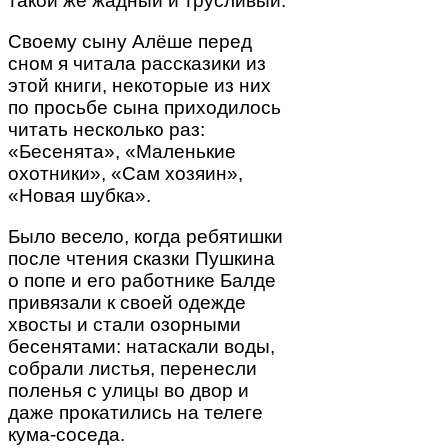
такой же жадный и трусливый.
Своему сыну Алёше перед
сном я читала рассказики из
этой книги, некоторые из них
по просьбе сына приходилось
читать несколько раз:
«Бесенята», «Маленькие
охотники», «Сам хозяин»,
«Новая шубка».
Было весело, когда ребятишки
после чтения сказки Пушкина
о попе и его работнике Балде
привязали к своей одежде
хвосты и стали озорными
бесенятами: натаскали воды,
собрали листья, перенесли
поленья с улицы во двор и
даже прокатились на телеге
кума-соседа.