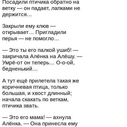
Посадили птичика обратно на
ветку — он падает, лапками не
держится…
Закрыли ему клюв —
открывает… Пригладили
перья — не помогло…
— Это ты его палкой ушиб! —
закричала Алёнка на Алёшу. —
Умрё-от он теперь… О-о-ой,
бедненький…
А тут ещё прилетела такая же
коричневая птица, только
большая, и хвост длинный;
начала скакать по веткам,
птичика звать.
— Это его мама! — ахнула
Алёнка. — Она принесла ему