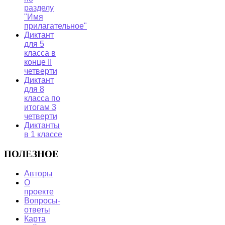
разделу
"Имя
прилагательное"
Диктант
для 5
класса в
конце II
четверти
Диктант
для 8
класса по
итогам 3
четверти
Диктанты
в 1 классе
ПОЛЕЗНОЕ
Авторы
О
проекте
Вопросы-
ответы
Карта