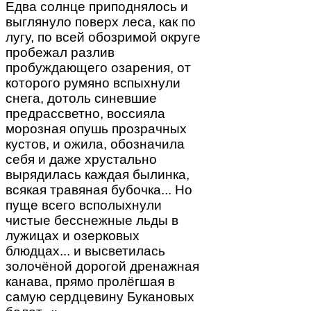
Едва солнце приподнялось и
выглянуло поверх леса, как по
лугу, по всей обозримой округе
пробежал разлив
пробуждающего озарения, от
которого румяно вспыхнули
снега, дотоль синевшие
предрассветно, воссияла
морозная опушь прозрачных
кустов, и ожила, обозначила
себя и даже хрустально
вырядилась каждая былинка,
всякая травяная бубочка... Но
пуще всего всполыхнули
чистые бесснежные льды в
лужицах и озерковых
блюдцах... и высветилась
золочёной дорогой дренажная
канава, прямо пролёгшая в
самую сердцевину Букановых