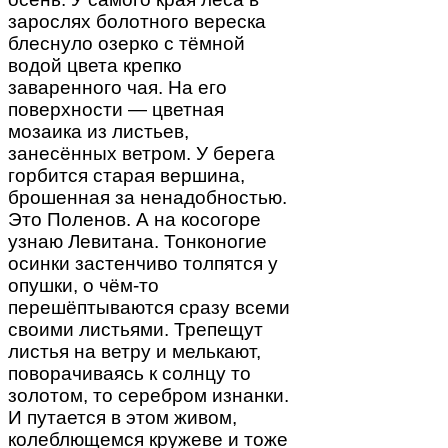
зарослях болотного вереска
блеснуло озерко с тёмной
водой цвета крепко
заваренного чая. На его
поверхности — цветная
мозаика из листьев,
занесённых ветром. У берега
горбится старая вершина,
брошенная за ненадобностью.
Это Поленов. А на косогоре
узнаю Левитана. Тонконогие
осинки застенчиво толпятся у
опушки, о чём-то
перешёптываются сразу всеми
своими листьями. Трепещут
листья на ветру и мелькают,
поворачиваясь к солнцу то
золотом, то серебром изнанки.
И путается в этом живом,
колеблющемся кружеве и тоже