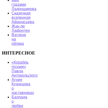
Мир
глазами
Ладонщикова
Сказочная
вселенная
Афанасьева
Жан де
Лафонтен
Взгляни
на
облака
ИНТЕРЕСНОЕ
«Корабль
поэзии»
Павла
Антокольского
Агния
Кузнецова
о
наставниках
Баллада
о
любви