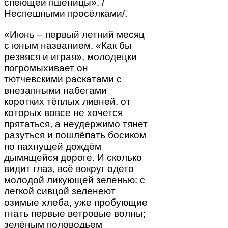
спеющей пшеницы». /
Неспешными просёлками/.
«Июнь – первый летний месяц
с юным названием. «Как бы
резвяся и играя», молодецки
погромыхивает он
тютчевскими раскатами с
внезапными набегами
коротких тёплых ливней, от
которых вовсе не хочется
прятаться, а неудержимо тянет
разуться и пошлёпать босиком
по пахнущей дождём
дымящейся дороге. И сколько
видит глаз, всё вокруг одето
молодой ликующей зеленью: с
легкой сивцой зеленеют
озимые хлеба, уже пробующие
гнать первые ветровые волны;
зелёным половодьем