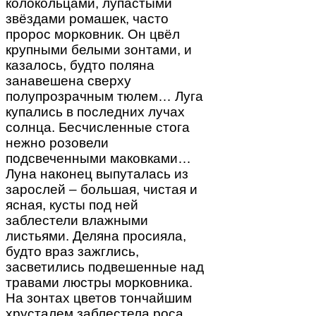
колокольцами, лупастыми
звёздами ромашек, часто
пророс морковник. Он цвёл
крупными белыми зонтами, и
казалось, будто поляна
занавешена сверху
полупрозрачным тюлем… Луга
купались в последних лучах
солнца. Бесчисленные стога
нежно розовели
подсвеченными маковками…
Луна наконец выпуталась из
зарослей – большая, чистая и
ясная, кусты под ней
заблестели влажными
листьями. Деляна просияла,
будто враз зажглись,
засветились подвешенные над
травами люстры морковника.
На зонтах цветов тончайшим
хрусталем заблестела роса…