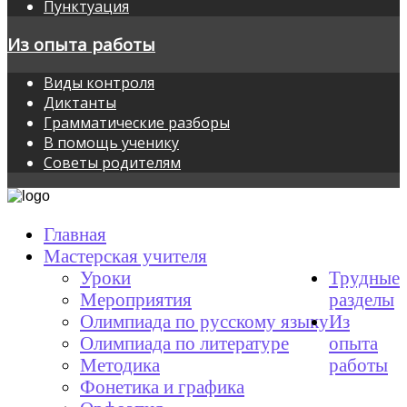
Пунктуация
Из опыта работы
Виды контроля
Диктанты
Грамматические разборы
В помощь ученику
Советы родителям
Главная
Мастерская учителя
Уроки
Трудные
Мероприятия
разделы
Олимпиада по русскому языку
Из
Олимпиада по литературе
опыта
Методика
работы
Фонетика и графика