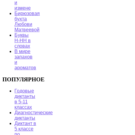
и
измене
Бирюзовая
бухта
Любови
Матвеевой
Буквы
Н-НН в
словах
В мире
запахов
и
ароматов
ПОПУЛЯРНОЕ
Годовые
диктанты
в 5-11
классах
Диагностические
диктанты
Диктант в
5 классе
по