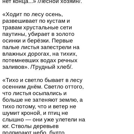
нет конца...» /Лесной хозяин/.
«Ходит по лесу осень,
развешивает по кустам и
травам хрустальные сети
паутины, убирает в золото
осинки и берёзки. Первые
палые листья запестрели на
влажных дорогах, на тихих,
потемневших водах речных
заливов». /Трудный хлеб/.
«Тихо и светло бывает в лесу
осенним днём. Светло оттого,
что листья осыпались и
больше не затеняют землю, а
тихо потому, что и ветер не
шумит кроной, и птиц не
слышно — они уже улетели на
юг. Стволы деревьев
подпирают небо, будто