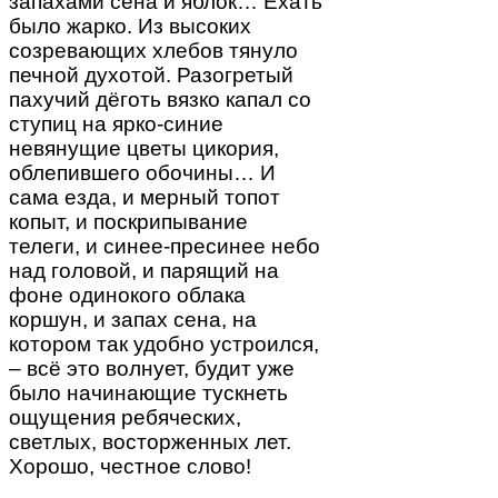
запахами сена и яблок… Ехать
было жарко. Из высоких
созревающих хлебов тянуло
печной духотой. Разогретый
пахучий дёготь вязко капал со
ступиц на ярко-синие
невянущие цветы цикория,
облепившего обочины… И
сама езда, и мерный топот
копыт, и поскрипывание
телеги, и синее-пресинее небо
над головой, и парящий на
фоне одинокого облака
коршун, и запах сена, на
котором так удобно устроился,
– всё это волнует, будит уже
было начинающие тускнеть
ощущения ребяческих,
светлых, восторженных лет.
Хорошо, честное слово!