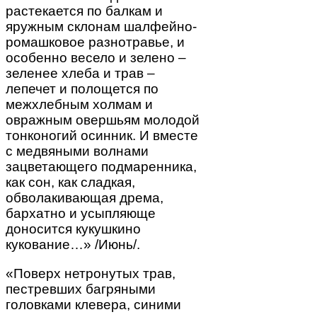
растекается по балкам и
яружным склонам шалфейно-
ромашковое разнотравье, и
особенно весело и зелено –
зеленее хлеба и трав –
лепечет и полощется по
межхлебным холмам и
овражным овершьям молодой
тонконогий осинник. И вместе
с медвяными волнами
зацветающего подмаренника,
как сон, как сладкая,
обволакивающая дрема,
бархатно и усыпляюще
доносится кукушкино
кукование…» /Июнь/.
«Поверх нетронутых трав,
пестревших багряными
головками клевера, синими