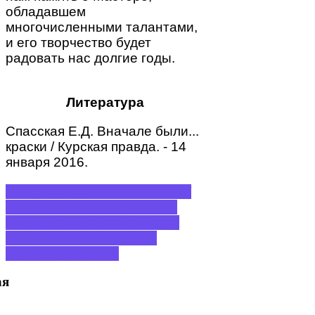
обладавшем
многочисленными талантами,
и его творчество будет
радовать нас долгие годы.
Литература
Спасская Е.Д. Вначале были...
краски / Курская правда. - 14
января 2016.
ПРЕДЫДУЩИЙ: НАВСТРЕЧУ
НЕИЗВЕДАННОМУ
НАЗАД
СЛЕДУЮЩИЙ: О ДЕТСТВЕ
ЕВГЕНИЯ ИВАНОВИЧА
НОСОВА
ВПЕРЕД
ая