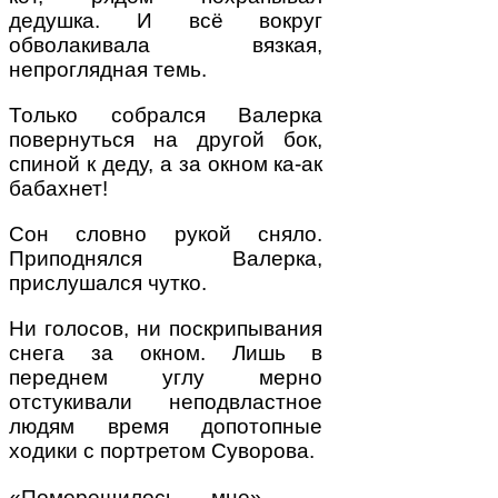
дедушка. И всё вокруг
обволакивала вязкая,
непроглядная темь.
Только собрался Валерка
повернуться на другой бок,
спиной к деду, а за окном ка-ак
бабахнет!
Сон словно рукой сняло.
Приподнялся Валерка,
прислушался чутко.
Ни голосов, ни поскрипывания
снега за окном. Лишь в
переднем углу мерно
отстукивали неподвластное
людям время допотопные
ходики с пор­третом Суворова.
«Померещилось мне», —