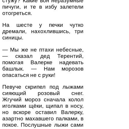
стужу? Какие вон неразумные
пичуги, и те в избу залетели
отогреться.
На шесте у печки чутко
дремали, нахохлившись, три
синицы.
— Мы же не птахи небесные,
— сказал дед Терен­тий,
помогая Валерке надевать
башлык. — Нам мо­розов
опасаться не с руки!
Певуче скрипел под лыжами
сияющий розовый снег.
Жгучий мороз сначала колол
иголками щёки, щипал в носу,
но вскоре оставил Валерку,
азартно махавшего палками, в
покое. Послушные лыжи сами