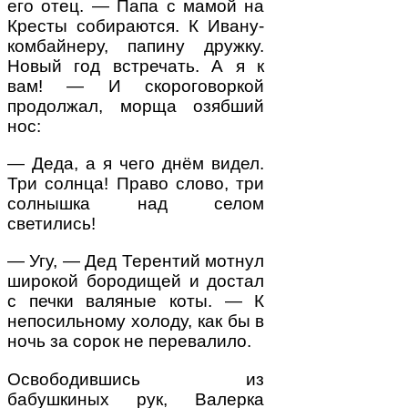
его отец. — Папа с мамой на
Кресты собираются. К Ивану-
комбайнеру, папину дружку.
Новый год встречать. А я к
вам! — И скороговоркой
продолжал, морща озябший
нос:
— Деда, а я чего днём видел.
Три солнца! Право слово, три
солнышка над селом
светились!
— Угу, — Дед Терентий мотнул
широкой бородищей и достал
с печки валяные коты. — К
непосильному холоду, как бы в
ночь за сорок не перевалило.
Освободившись из
бабушкиных рук, Валерка