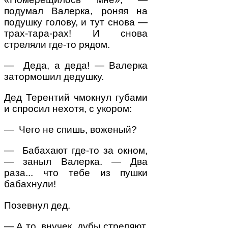
подумал Валерка, роняя на
подушку голову, и тут снова —
трах-тара-рах! И снова
стреляли где-то рядом.
— Деда, а деда! — Валерка
затормошил дедушку.
Дед Терентий чмокнул губами
и спросил нехотя, с укором:
— Чего не спишь, воженый?
— Бабахают где-то за окном,
— заныл Валер­ка. — Два
раза... что тебе из пушки
бабахнули!
Позевнул дед.
— А то, внучек, дубы стреляют.