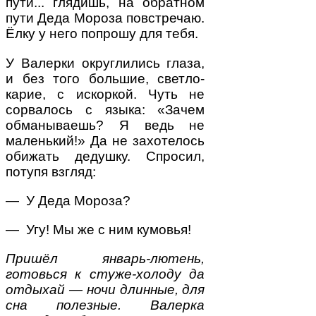
пути... глядишь, на обратном
пути Деда Мороза повстречаю.
Ёлку у него попрошу для тебя.
У Валерки округлились глаза,
и без того большие, светло-
карие, с искоркой. Чуть не
сорвалось с языка: «Зачем
обманываешь? Я ведь не
маленький!» Да не захотелось
обижать дедушку. Спросил,
потупя взгляд:
— У Деда Мороза?
— Угу! Мы же с ним кумовья!
Пришёл январь-лютень,
готовься к стуже-холоду да
отдыхай — ночи длинные, для
сна полезные. Валерка