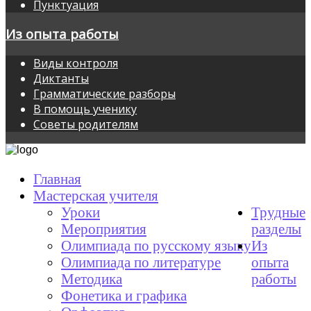
Пунктуация
Из опыта работы
Виды контроля
Диктанты
Грамматические разборы
В помощь ученику
Советы родителям
Главная
Мастерская учителя
Уроки
Трудные
Мероприятия
разделы
Олимпиада по русскому языку
Из
Олимпиада по литературе
опыта
Методика
работы
Фонетика и графика