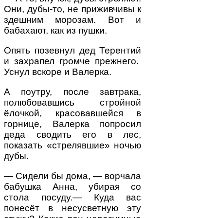
Они, дубы-то, не приживчивы к
здешним морозам. Вот и
бабахают, как из пушки.
Опять позевнул дед Терентий
и захрапел громче прежнего.
Уснул вскоре и Валерка.
А поутру, после завтрака,
полюбовавшись строй­ной
ёлочкой, красовавшейся в
горнице, Валерка попросил
деда сводить его в лес,
показать «стреляв­шие» ночью
дубы.
— Сидели бы дома, — ворчала
бабушка Анна, убирая со
стола посуду.— Куда вас
понесёт в несу­светную эту