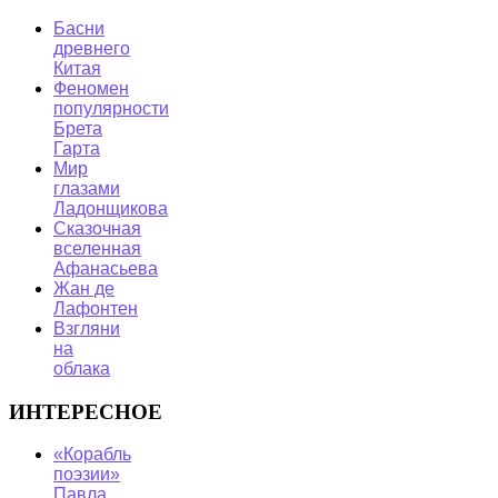
Басни
древнего
Китая
Феномен
популярности
Брета
Гарта
Мир
глазами
Ладонщикова
Сказочная
вселенная
Афанасьева
Жан де
Лафонтен
Взгляни
на
облака
ИНТЕРЕСНОЕ
«Корабль
поэзии»
Павла