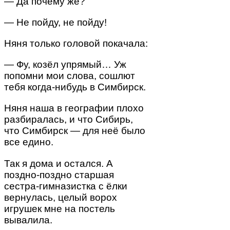
— Да почему же?
— Не пойду, не пойду!
Няня только головой покачала:
— Фу, козёл упрямый… Уж
попомни мои слова, сошлют
тебя когда-нибудь в Симбирск.
Няня наша в географии плохо
разбиралась, и что Сибирь,
что Симбирск — для неё было
все едино.
Так я дома и остался. А
поздно-поздно старшая
сестра-гимназистка с ёлки
вернулась, целый ворох
игрушек мне на постель
вывалила.