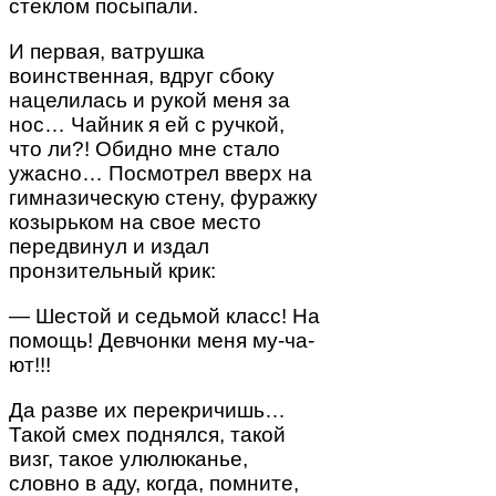
стеклом посыпали.
И первая, ватрушка
воинственная, вдруг сбоку
нацелилась и рукой меня за
нос… Чайник я ей с ручкой,
что ли?! Обидно мне стало
ужасно… Посмотрел вверх на
гимназическую стену, фуражку
козырьком на свое место
передвинул и издал
пронзительный крик:
— Шестой и седьмой класс! На
помощь! Девчонки меня му-ча-
ют!!!
Да разве их перекричишь…
Такой смех поднялся, такой
визг, такое улюлюканье,
словно в аду, когда, помните,