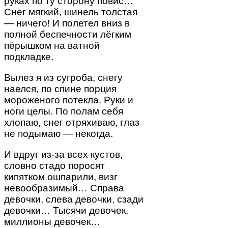
руках по ту сторону повис…
Снег мягкий, шинель толстая
— ничего! И полетел вниз в
полной беспечности лёгким
пёрышком на ватной
подкладке.
Вылез я из сугроба, снегу
наелся, по спине порция
мороженого потекла. Руки и
ноги целы. По полам себя
хлопаю, снег отряхиваю, глаз
не подымаю — некогда.
И вдруг из-за всех кустов,
словно стадо поросят
кипятком ошпарили, визг
невообразимый… Справа
девочки, слева девочки, сзади
девочки… Тысячи девочек,
миллионы девочек…