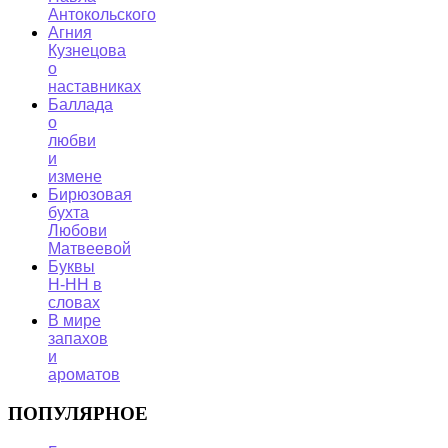
Антокольского
Агния
Кузнецова
о
наставниках
Баллада
о
любви
и
измене
Бирюзовая
бухта
Любови
Матвеевой
Буквы
Н-НН в
словах
В мире
запахов
и
ароматов
ПОПУЛЯРНОЕ