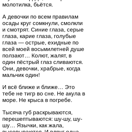
молотилка, бьётся.
А девочки по всем правилам
осады круг сомкнули, смолкли
и смотрят. Синие глаза, серые
глаза, карие глаза, голубые
глаза — острые, ехидные по
всей моей восьмилетней душе
ползают… Колют, жалят, в
один пёстрый глаз сливаются.
Они, девочки, храбрые, когда
мальчик один!
И всё ближе и ближе… Это
тебе не тигр во сне. Не акула в
море. Не крыса в погребе.
Тысяча губ раскрываются,
перешептываются: шу-шу, шу-
шу… Язычки, как жала,
высовываются. И вдруг одна