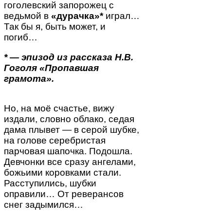
гоголевский запорожец с
ведьмой в
«дурачка»*
играл…
Так бы я, быть может, и
погиб…
* — эпизод из рассказа Н.В.
Гоголя «Пропавшая
грамота».
Но, на моё счастье, вижу
издали, словно облако, седая
дама плывет — в серой шубке,
на голове серебристая
парчовая шапочка. Подошла.
Девчонки все сразу ангелами,
божьими коровками стали.
Расступились, шубки
оправили… От реверансов
снег задымился…