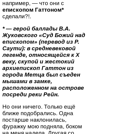
например, — что они с
епископом Гаттоном*
сделали?!.
* — герой баллады В.А.
Жуковского «Суд Божий над
епископом» (перевод из Р.
Саути): в средневековой
легенде, относящейся к X
веку, скупой и жестокий
архиепископ Гаттон из
города Метца был съеден
мышами в замке,
расположенном на острове
посреди реки Рейн.
Но они ничего. Только ещё
ближе подобрались. Одна
постарше наклонилась,
фуражку мою подняла, боком
на меня надела. Другая со