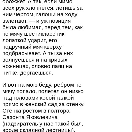
обожжет. А так, если мимо
всех рук хлопнется, летишь за
ним чертом, галоши на ходу
взлетают, — и уж позиция
была любимая, перед тем, как
по мячу шестиклассник
лопаткой ударит, его
подручный мяч кверху
подбрасывает. А ты за них
волнуешься и на кривых
ножницах, словно паяц на
нитке, дергаешься.
И вот на мою беду, ребром по
мячу попало, полетел он низко
над головами косой галкой
прямо в женский сад за стенку.
Стенка ростом в полтора
Сазонта Яковлевича
(надзиратель у нас такой был,
вроде складной лестницы).