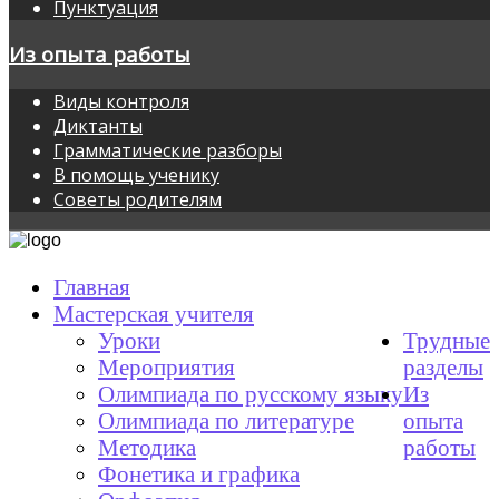
Пунктуация
Из опыта работы
Виды контроля
Диктанты
Грамматические разборы
В помощь ученику
Советы родителям
Главная
Мастерская учителя
Уроки
Трудные
Мероприятия
разделы
Олимпиада по русскому языку
Из
Олимпиада по литературе
опыта
Методика
работы
Фонетика и графика