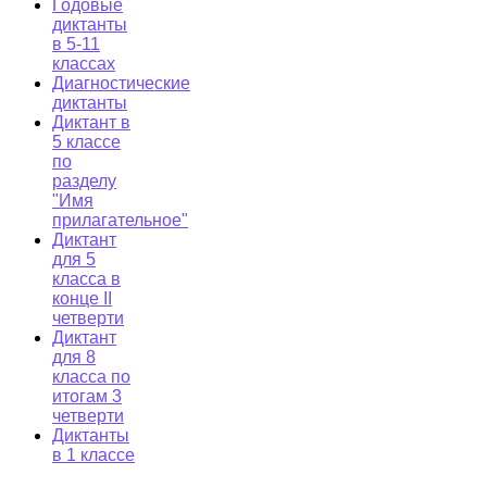
Годовые
диктанты
в 5-11
классах
Диагностические
диктанты
Диктант в
5 классе
по
разделу
"Имя
прилагательное"
Диктант
для 5
класса в
конце II
четверти
Диктант
для 8
класса по
итогам 3
четверти
Диктанты
в 1 классе