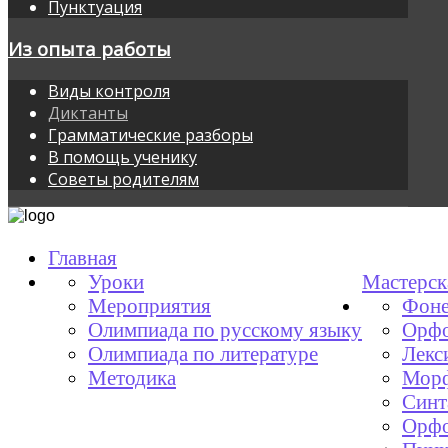
Пунктуация
Из опыта работы
Виды контроля
Диктанты
Грамматические разборы
В помощь ученику
Советы родителям
Главная
Уроки
Мастерск
Мероприятия
Фоне
Олимпиада по русскому языку
Орфо
Олимпиада по литературе
Лекс
Методика
Мор
Синт
Орфо