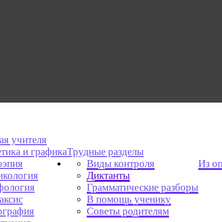
ая учителя
тика и графика
Трудные разделы
эпия
Виды контроля
Из о
икология
Диктанты
фология
Грамматические разборы
аксис
В помощь ученику
графия
Советы родителям