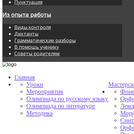
Пунктуация
Из опыта работы
Виды контроля
Диктанты
Грамматические разборы
В помощь ученику
Советы родителям
Главная
Уроки
Мастерск
Мероприятия
Фоне
Олимпиада по русскому языку
Орфо
Олимпиада по литературе
Лекс
Методика
Мор
Синт
Орфо