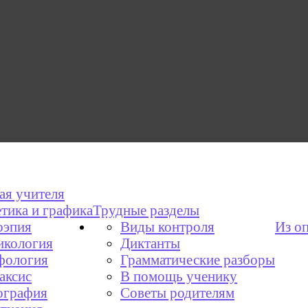
ая учителя
тика и графика
Трудные разделы
эпия
Виды контроля
Из о
икология
Диктанты
фология
Грамматические разборы
аксис
В помощь ученику
графия
Советы родителям