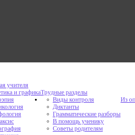
ая учителя
тика и графика
Трудные разделы
эпия
Виды контроля
Из о
икология
Диктанты
фология
Грамматические разборы
аксис
В помощь ученику
графия
Советы родителям