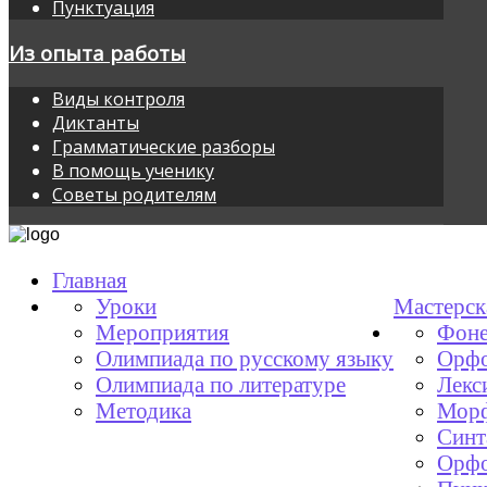
Пунктуация
Из опыта работы
Виды контроля
Диктанты
Грамматические разборы
В помощь ученику
Советы родителям
Главная
Уроки
Мастерск
Мероприятия
Фоне
Олимпиада по русскому языку
Орфо
Олимпиада по литературе
Лекс
Методика
Мор
Синт
Орфо