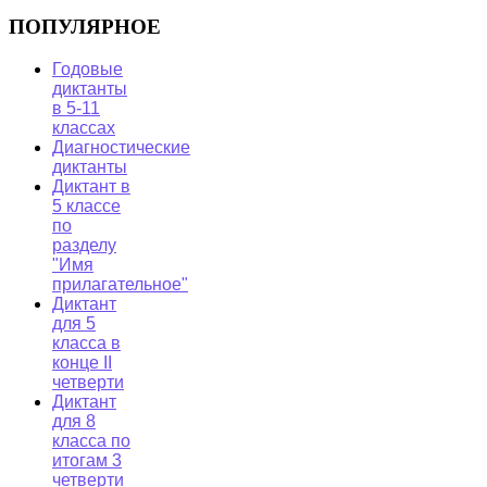
ПОПУЛЯРНОЕ
Годовые
диктанты
в 5-11
классах
Диагностические
диктанты
Диктант в
5 классе
по
разделу
"Имя
прилагательное"
Диктант
для 5
класса в
конце II
четверти
Диктант
для 8
класса по
итогам 3
четверти