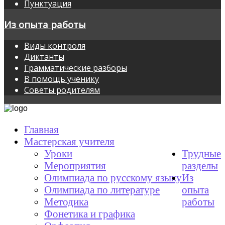
Пунктуация
Из опыта работы
Виды контроля
Диктанты
Грамматические разборы
В помощь ученику
Советы родителям
Главная
Мастерская учителя
Уроки
Трудные
Мероприятия
разделы
Олимпиада по русскому языку
Из
Олимпиада по литературе
опыта
Методика
работы
Фонетика и графика