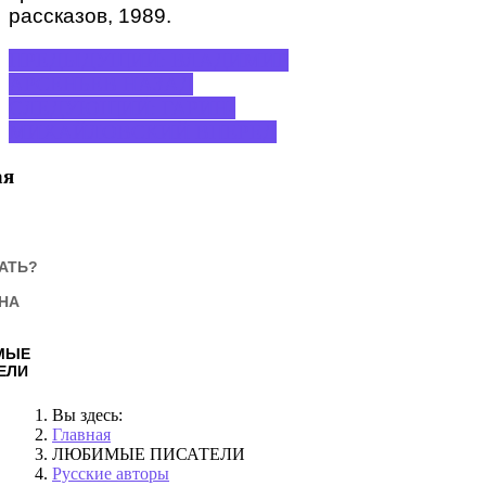
рассказов, 1989.
ПРЕДЫДУЩИЙ: ВЛАДИМИР
АРСЕНЬЕВ
НАЗАД
СЛЕДУЮЩИЙ: ГАРИН-
МИХАЙЛОВСКИЙ
ВПЕРЕД
ая
АТЬ?
НА
МЫЕ
ЕЛИ
Вы здесь:
Главная
ЛЮБИМЫЕ ПИСАТЕЛИ
Русские авторы