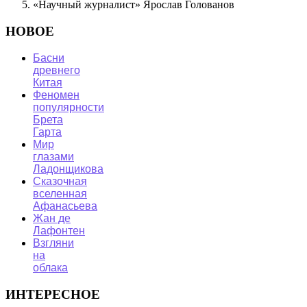
«Научный журналист» Ярослав Голованов
НОВОЕ
Басни
древнего
Китая
Феномен
популярности
Брета
Гарта
Мир
глазами
Ладонщикова
Сказочная
вселенная
Афанасьева
Жан де
Лафонтен
Взгляни
на
облака
ИНТЕРЕСНОЕ