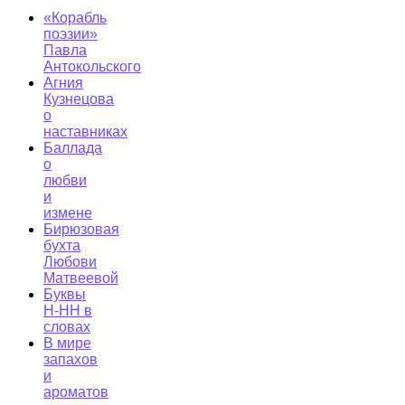
«Корабль
поэзии»
Павла
Антокольского
Агния
Кузнецова
о
наставниках
Баллада
о
любви
и
измене
Бирюзовая
бухта
Любови
Матвеевой
Буквы
Н-НН в
словах
В мире
запахов
и
ароматов