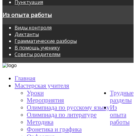
Пунктуация
Из опыта работы
Виды контроля
Диктанты
Грамматические разборы
В помощь ученику
Советы родителям
Главная
Мастерская учителя
Уроки
Трудные
Мероприятия
разделы
Олимпиада по русскому языку
Из
Олимпиада по литературе
опыта
Методика
работы
Фонетика и графика