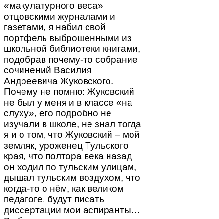
«макулатурного веса»
отцовскими журналами и
газетами, я набил свой
портфель выброшенными из
школьной библиотеки книгами,
подобрав почему-то собрание
сочинений Василия
Андреевича Жуковского.
Почему не помню: Жуковский
не был у меня и в классе «на
слуху», его подробно не
изучали в школе, не знал тогда
я и о том, что Жуковский – мой
земляк, уроженец Тульского
края, что полтора века назад
он ходил по тульским улицам,
дышал тульским воздухом, что
когда-то о нём, как великом
педагоге, будут писать
диссертации мои аспиранты…