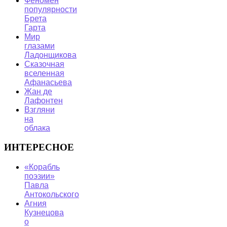
Феномен
популярности
Брета
Гарта
Мир
глазами
Ладонщикова
Сказочная
вселенная
Афанасьева
Жан де
Лафонтен
Взгляни
на
облака
ИНТЕРЕСНОЕ
«Корабль
поэзии»
Павла
Антокольского
Агния
Кузнецова
о