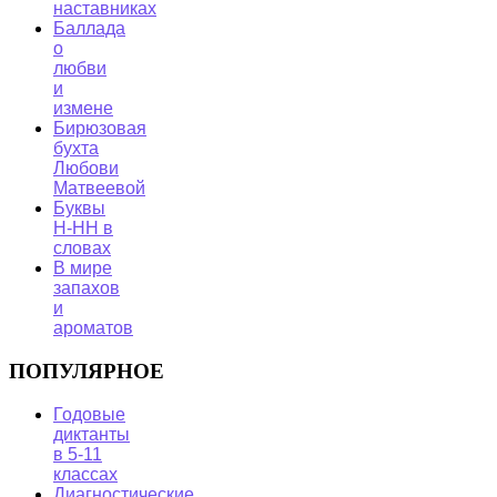
наставниках
Баллада
о
любви
и
измене
Бирюзовая
бухта
Любови
Матвеевой
Буквы
Н-НН в
словах
В мире
запахов
и
ароматов
ПОПУЛЯРНОЕ
Годовые
диктанты
в 5-11
классах
Диагностические