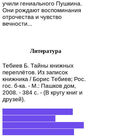
учили гениального Пушкина.
Они рождают воспоминания
отрочества и чувство
вечности...
Литература
Тебиев Б. Тайны книжных
переплётов. Из записок
книжника / Борис Тебиев; Рос.
гос. б-ка. - М.: Пашков дом,
2008. - 384 с. - (В кругу книг и
друзей).
ПРЕДЫДУЩИЙ: О ПЕТРЕ
БУНАКОВЕ
НАЗАД
СЛЕДУЮЩИЙ: «ПОД СЕНЬЮ
ДРУЖНЫХ МУЗ»
ВПЕРЕД