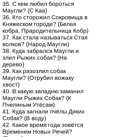
35. С кем любил бороться
Маугли? (С Каа)
36. Кто сторожил Сокровища в
Княжеском городе? (Белая
кобра, Прародительница Кобр)
37. Как стала называться Стая
волков? (Народ Маугли)
38. Куда забрался Маугли и
злил Рыжих собак? (На
дерево)
39. Как разозлил собак
Маугли? (Отрубил вожаку
хвост)
40. В какую западню заманил
Маугли Рыжих Собак? (К
Пчелиным Утёсам)
41. Куда загнали пчёлы Диких
Собак? (В воду)
42. Какое время года зовётся
Временем Новых Речей?