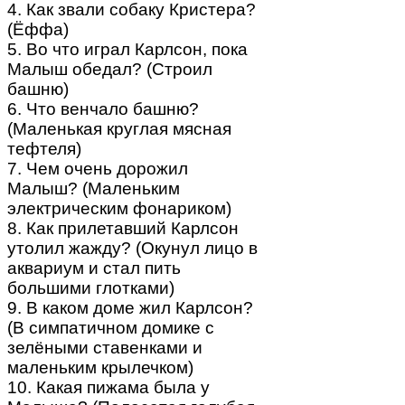
4. Как звали собаку Кристера?
(Ёффа)
5. Во что играл Карлсон, пока
Малыш обедал? (Строил
башню)
6. Что венчало башню?
(Маленькая круглая мясная
тефтеля)
7. Чем очень дорожил
Малыш? (Маленьким
электрическим фонариком)
8. Как прилетавший Карлсон
утолил жажду? (Окунул лицо в
аквариум и стал пить
большими глотками)
9. В каком доме жил Карлсон?
(В симпатичном домике с
зелёными ставенками и
маленьким крылечком)
10. Какая пижама была у