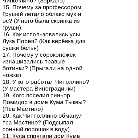
Чиполлино? (Зеркало)
15. Почему за профессором
Грушей летало облако мух и
ос? (У него была скрипка из
груши)
16. Как использовались усы
Лука Порея? (Как верёвка для
сушки белья)
17. Почему у сороконожек
изнашивались правые
ботинки? (Прыгали на одной
ножке)
18. У кого работал Чиполлино?
(У мастера Виноградинки)
19. Кого поселил синьор
Помидор в доме Кума Тыквы?
(Пса Мастино)
20. Как Чипполлино обманул
пса Мастино? (Подсыпал
сонный порошок в воду)
21. Куда спрятали дом Кума