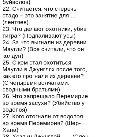
буйволов)
22. Считается, что стеречь
стадо – это занятие для …
(лентяев)
23. Что делают охотники, убив
тигра? (Подпаливают усы)
24. За что выгнали из деревни
Маугли? (Все считали, что он
колдун)
25. С кем стал охотиться
Маугли в Джунглях после того,
как его прогнали из деревни?
(С четырьмя волчатами,
сводными братьями)
26. Что запрещало Перемирие
во время засухи? (Убийство у
водопоя)
27. Кого отогнали от водопоя
во время Перемирия? (Шер-
Хана)
28. Хозяин Джунглей - … (Слон