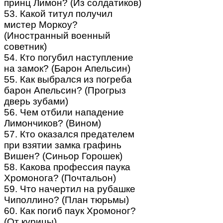
принц Лимон? (Из солдатиков)
53. Какой титул получил
мистер Моркоу?
(Иностранный военный
советник)
54. Кто погубил наступление
на замок? (Барон Апельсин)
55. Как выбрался из погреба
барон Апельсин? (Прогрыз
дверь зубами)
56. Чем отбили нападение
Лимончиков? (Вином)
57. Кто оказался предателем
при взятии замка графинь
Вишен? (Синьор Горошек)
58. Какова профессия паука
Хромонога? (Почтальон)
59. Что начертил на рубашке
Чиполлино? (План тюрьмы)
60. Как погиб паук Хромоног?
(От курицы)