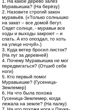
1. На какое дерево залез
Муравьишка? (На берёзу)
2. Назовите строгий закон
муравьёв. («Только солнышко
на закат – все домой бегут.
Сядет солнце, - муравьи все
ходы и выходы закроют – и
спать. А кто опоздал, то хоть
на улице ночуй».)
3. Куда ветер бросил листок?
(На луг за деревней)
4. Почему Муравьишка не мог
передвигаться? (Отшиб себе
ноги)
5. Кто первый помог
Муравьишке? (Гусеница-
Землемер)
6. На что была похожа
Гусеница-Землемер, когда
лежала на земле? (На палку)
7. На что похожи ноги у Паука-