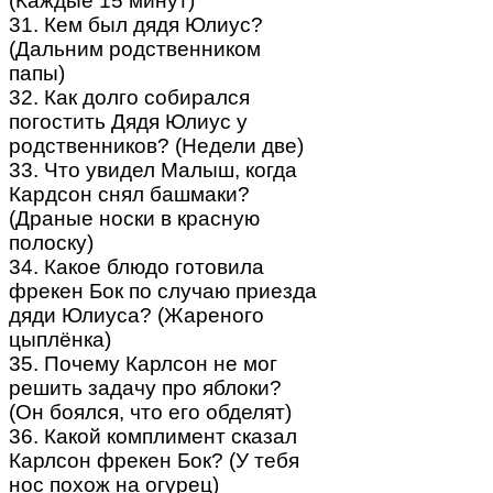
(Каждые 15 минут)
31. Кем был дядя Юлиус?
(Дальним родственником
папы)
32. Как долго собирался
погостить Дядя Юлиус у
родственников? (Недели две)
33. Что увидел Малыш, когда
Кардсон снял башмаки?
(Драные носки в красную
полоску)
34. Какое блюдо готовила
фрекен Бок по случаю приезда
дяди Юлиуса? (Жареного
цыплёнка)
35. Почему Карлсон не мог
решить задачу про яблоки?
(Он боялся, что его обделят)
36. Какой комплимент сказал
Карлсон фрекен Бок? (У тебя
нос похож на огурец)