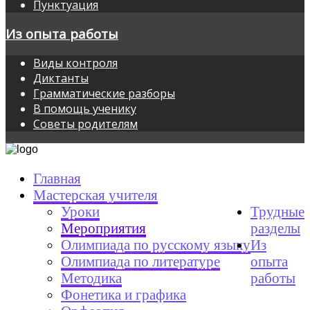
Пунктуация
Из опыта работы
Виды контроля
Диктанты
Грамматические разборы
В помощь ученику
Советы родителям
Главная
Мастерская учителя
Уроки
Трудные
Мероприятия
разделы
Олимпиада по русскому языку
Из
Олимпиада по литературе
опыта
Методика
работы
Фонетика и графика