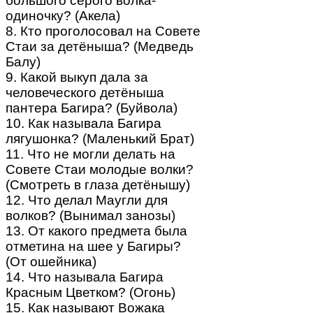
большого серого волка-
одиночку? (Акела)
8. Кто проголосовал на Совете
Стаи за детёныша? (Медведь
Балу)
9. Какой выкуп дала за
человеческого детёныша
пантера Багира? (Буйвола)
10. Как называла Багира
лягушонка? (Маленький Брат)
11. Что не могли делать на
Совете Стаи молодые волки?
(Смотреть в глаза детёнышу)
12. Что делал Маугли для
волков? (Вынимал занозы)
13. От какого предмета была
отметина на шее у Багиры?
(От ошейника)
14. Что называла Багира
Красным Цветком? (Огонь)
15. Как называют Вожака