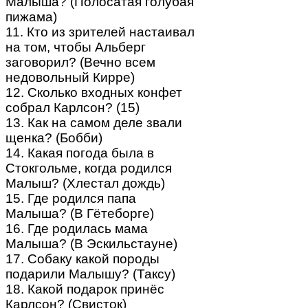
Малыша? (Полосатая голубая
пижама)
11. Кто из зрителей настаивал
на том, чтобы Альберг
заговорил? (Вечно всем
недовольный Кирре)
12. Сколько входных конфет
собрал Карлсон? (15)
13. Как на самом деле звали
щенка? (Бобби)
14. Какая погода была в
Стокгольме, когда родился
Малыш? (Хлестал дождь)
15. Где родился папа
Малыша? (В Гётеборге)
16. Где родилась мама
Малыша? (В Эскильстауне)
17. Собаку какой породы
подарили Малышу? (Таксу)
18. Какой подарок принёс
Карлсон? (Свисток)