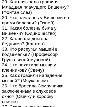
29. Как называла графиня
Младшая плачущего Вишенку?
(Фонтан слёз)
30. Что началось у Вишенки во
время болезни? (Озноб)
31. Какая болезнь была у
Вишенки? (Одиночество)
32. Как звали доктора
бедняков? (Каштан)
33. Кто распугал мышей в
подземелье? (Профессор
Груша своей музыкой)
34. Что похитили мыши у
пленников? (Свечу)
35. Как отразили нападение
мышей? (Мяуканьем)
36. Что бросила Земляничка
заключённым в слуховое
окно? (Свечку и коробку
спичек)
37. Сколько лет служила