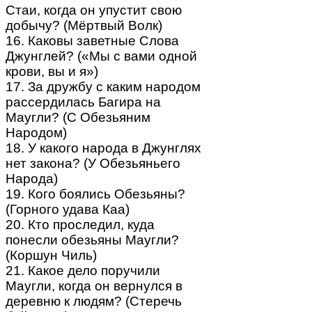
Стаи, когда он упустит свою
добычу? (Мёртвый Волк)
16. Каковы заветные Слова
Джунглей? («Мы с вами одной
крови, вы и я»)
17. За дружбу с каким народом
рассердилась Багира на
Маугли? (С Обезьяним
Народом)
18. У какого народа в Джунглях
нет закона? (У Обезьяньего
Народа)
19. Кого боялись Обезьяны?
(Горного удава Каа)
20. Кто проследил, куда
понесли обезьяны Маугли?
(Коршун Чиль)
21. Какое дело поручили
Маугли, когда он вернулся в
деревню к людям? (Стеречь