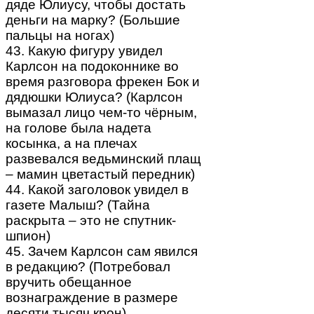
дяде Юлиусу, чтобы достать
деньги на марку? (Большие
пальцы на ногах)
43. Какую фигуру увидел
Карлсон на подоконнике во
время разговора фрекен Бок и
дядюшки Юлиуса? (Карлсон
вымазал лицо чем-то чёрным,
на голове была надета
косынка, а на плечах
развевался ведьминский плащ
– мамин цветастый передник)
44. Какой заголовок увидел в
газете Малыш? (Тайна
раскрыта – это не спутник-
шпион)
45. Зачем Карлсон сам явился
в редакцию? (Потребовал
вручить обещанное
вознаграждение в размере
десяти тысяч крон)