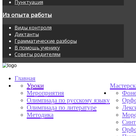
Пунктуация
Из опыта работы
Виды контроля
Диктанты
Грамматические разборы
В помощь ученику
Советы родителям
Главная
Уроки
Мастерск
Мероприятия
Фоне
Олимпиада по русскому языку
Орфо
Олимпиада по литературе
Лекс
Методика
Мор
Синт
Орфо