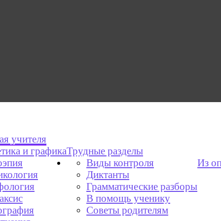
ая учителя
тика и графика
Трудные разделы
эпия
Виды контроля
Из о
икология
Диктанты
фология
Грамматические разборы
аксис
В помощь ученику
графия
Советы родителям