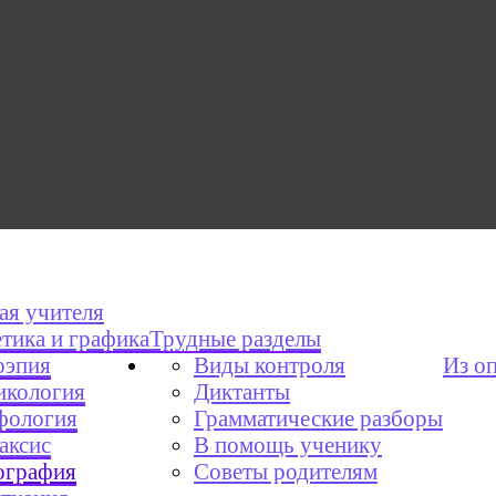
ая учителя
тика и графика
Трудные разделы
эпия
Виды контроля
Из о
икология
Диктанты
фология
Грамматические разборы
аксис
В помощь ученику
графия
Советы родителям