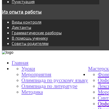
Пунктуация
Из опыта работы
Виды контроля
Диктанты
Грамматические разборы
В помощь ученику
Советы родителям
Главная
Уроки
Мастерск
Мероприятия
Фоне
Олимпиада по русскому языку
Орфо
Олимпиада по литературе
Лекс
Методика
Мор
Синт
Орфо