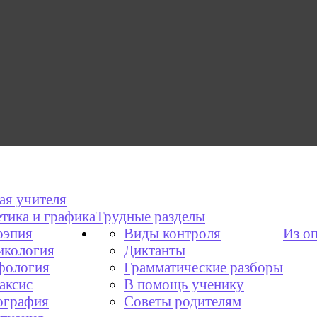
ая учителя
тика и графика
Трудные разделы
эпия
Виды контроля
Из о
икология
Диктанты
фология
Грамматические разборы
аксис
В помощь ученику
графия
Советы родителям