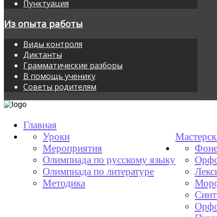
Пунктуация
Из опыта работы
Виды контроля
Диктанты
Грамматические разборы
В помощь ученику
Советы родителям
Главная
Уроки
Мастерск
Мероприятия
Фоне
Олимпиада по русскому языку
Орфо
Олимпиада по литературе
Лекс
Методика
Мор
Синт
Орфо