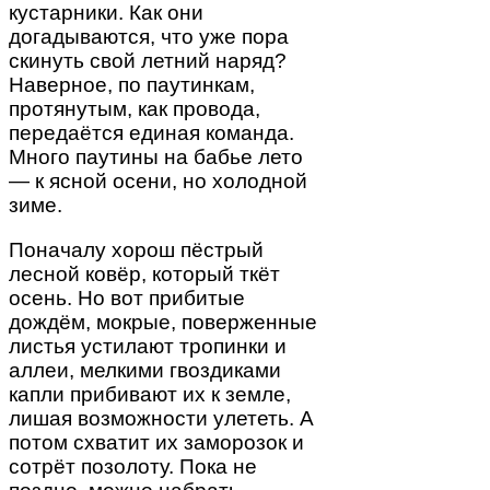
кустарники. Как они
догадываются, что уже пора
скинуть свой летний наряд?
Наверное, по паутинкам,
протянутым, как провода,
передаётся единая команда.
Много паутины на бабье лето
— к ясной осени, но холодной
зиме.
Поначалу хорош пёстрый
лесной ковёр, который ткёт
осень. Но вот прибитые
дождём, мокрые, поверженные
листья устилают тропинки и
аллеи, мелкими гвоздиками
капли прибивают их к земле,
лишая возможности улететь. А
потом схватит их заморозок и
сотрёт позолоту. Пока не