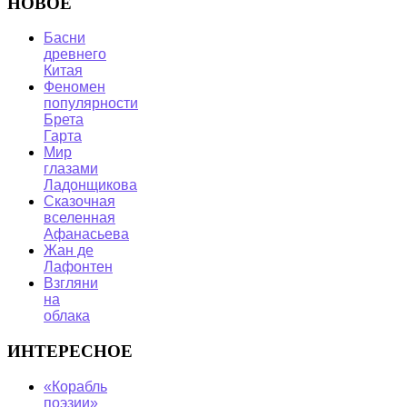
НОВОЕ
Басни
древнего
Китая
Феномен
популярности
Брета
Гарта
Мир
глазами
Ладонщикова
Сказочная
вселенная
Афанасьева
Жан де
Лафонтен
Взгляни
на
облака
ИНТЕРЕСНОЕ
«Корабль
поэзии»