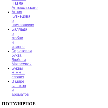
Павла
Антокольского
Агния
Кузнецова
о
наставниках
Баллада
о
любви
и
измене
Бирюзовая
бухта
Любови
Матвеевой
Буквы
Н-НН в
словах
В мире
запахов
и
ароматов
ПОПУЛЯРНОЕ