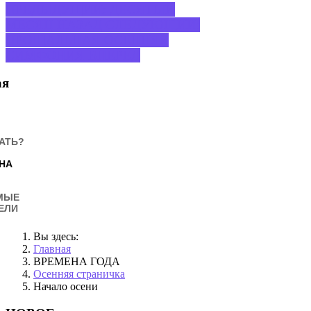
ПРЕДЫДУЩИЙ: ДЕСЯТЫЙ
МЕСЯЦ
НАЗАД
СЛЕДУЮЩИЙ:
ПРОЩАЛЬНАЯ ОСЕННЯЯ
СИМФОНИЯ
ВПЕРЕД
ая
АТЬ?
НА
МЫЕ
ЕЛИ
Вы здесь:
Главная
ВРЕМЕНА ГОДА
Осенняя страничка
Начало осени