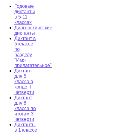
Годовые
диктанты
в 5-11
классах
Диагностические
диктанты
Диктант в
5 классе
по
разделу
"Имя
прилагательное"
Диктант
для 5
класса в
конце II
четверти
Диктант
для 8
класса по
итогам 3
четверти
Диктанты
в 1 классе