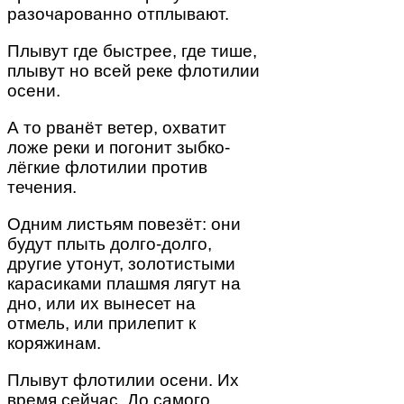
разочарованно отплывают.
Плывут где быстрее, где тише,
плывут но всей реке флотилии
осени.
А то рванёт ветер, охватит
ложе реки и погонит зыбко-
лёгкие флотилии против
течения.
Одним листьям повезёт: они
будут плыть долго-долго,
другие утонут, золотистыми
карасиками плашмя лягут на
дно, или их вынесет на
отмель, или прилепит к
коряжинам.
Плывут флотилии осени. Их
время сейчас. До самого