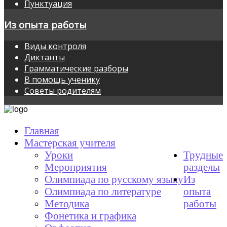
Пунктуация
Из опыта работы
Виды контроля
Диктанты
Грамматические разборы
В помощь ученику
Советы родителям
Главная
Мастерская учителя
Уроки
Трудные
Мероприятия
разделы
Олимпиада по русскому языку
Из
Олимпиада по литературе
опыта
Методика
работы
Фонетика и графика