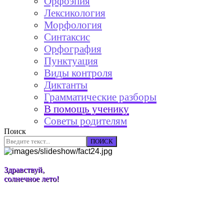
Орфоэпия
Лексикология
Морфология
Синтаксис
Орфография
Пунктуация
Виды контроля
Диктанты
Грамматические разборы
В помощь ученику
Советы родителям
Поиск
ПОИСК
Здравствуй,
солнечное лето!