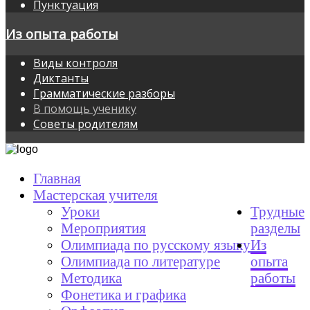
Пунктуация
Из опыта работы
Виды контроля
Диктанты
Грамматические разборы
В помощь ученику
Советы родителям
Главная
Мастерская учителя
Уроки
Трудные
Мероприятия
разделы
Олимпиада по русскому языку
Из
Олимпиада по литературе
опыта
Методика
работы
Фонетика и графика