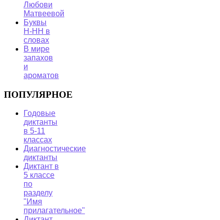
Любови
Матвеевой
Буквы
Н-НН в
словах
В мире
запахов
и
ароматов
ПОПУЛЯРНОЕ
Годовые
диктанты
в 5-11
классах
Диагностические
диктанты
Диктант в
5 классе
по
разделу
"Имя
прилагательное"
Диктант