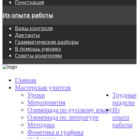
Пунктуация
Из опыта работы
Виды контроля
Диктанты
Грамматические разборы
В помощь ученику
Советы родителям
Главная
Мастерская учителя
Уроки
Трудные
Мероприятия
разделы
Олимпиада по русскому языку
Из
Олимпиада по литературе
опыта
Методика
работы
Фонетика и графика