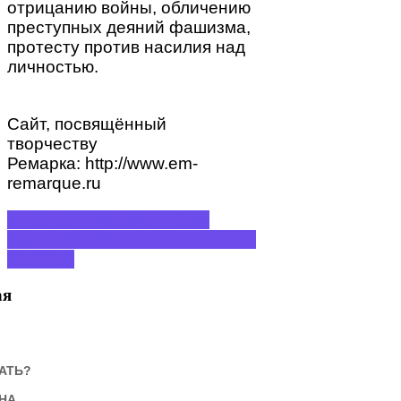
отрицанию войны, обличению
преступных деяний фашизма,
протесту против насилия над
личностью.
Сайт, посвящённый
творчеству
Ремарка: http://www.em-
remarque.ru
ПРЕДЫДУЩИЙ: ОРУЭЛЛ
НАЗАД
СЛЕДУЮЩИЙ: ГАШЕК
ВПЕРЕД
ая
АТЬ?
НА