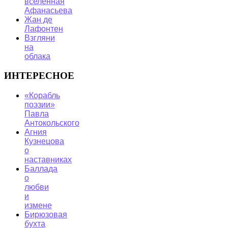
вселенная
Афанасьева
Жан де
Лафонтен
Взгляни
на
облака
ИНТЕРЕСНОЕ
«Корабль
поэзии»
Павла
Антокольского
Агния
Кузнецова
о
наставниках
Баллада
о
любви
и
измене
Бирюзовая
бухта