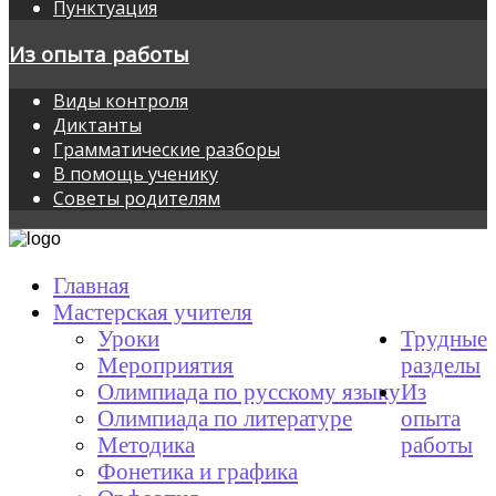
Пунктуация
Из опыта работы
Виды контроля
Диктанты
Грамматические разборы
В помощь ученику
Советы родителям
Главная
Мастерская учителя
Уроки
Трудные
Мероприятия
разделы
Олимпиада по русскому языку
Из
Олимпиада по литературе
опыта
Методика
работы
Фонетика и графика