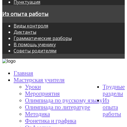
Пунктуация
Из опыта работы
Виды контроля
Диктанты
Грамматические разборы
В помощь ученику
Советы родителям
Главная
Мастерская учителя
Уроки
Трудные
Мероприятия
разделы
Олимпиада по русскому языку
Из
Олимпиада по литературе
опыта
Методика
работы
Фонетика и графика