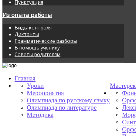
Пунктуация
Из опыта работы
Виды контроля
Диктанты
Грамматические разборы
В помощь ученику
Советы родителям
Главная
Уроки
Мастерск
Мероприятия
Фоне
Олимпиада по русскому языку
Орфо
Олимпиада по литературе
Лекс
Методика
Мор
Синт
Орфо