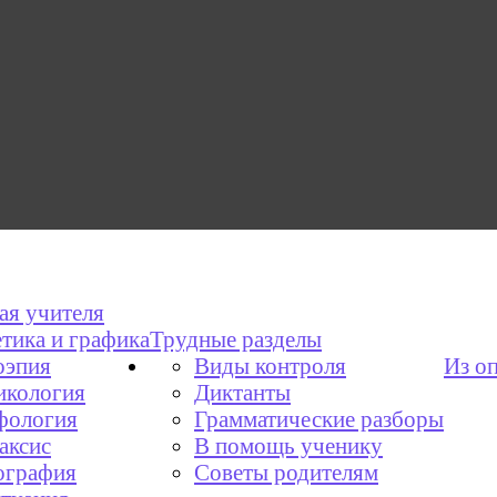
ая учителя
тика и графика
Трудные разделы
эпия
Виды контроля
Из о
икология
Диктанты
фология
Грамматические разборы
аксис
В помощь ученику
графия
Советы родителям