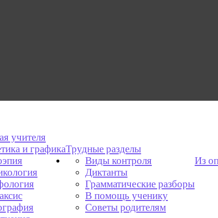
ая учителя
тика и графика
Трудные разделы
эпия
Виды контроля
Из о
икология
Диктанты
фология
Грамматические разборы
аксис
В помощь ученику
графия
Советы родителям