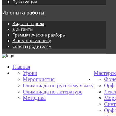
Пунктуация
Из опыта работы
Виды контроля
Диктанты
Грамматические разборы
В помощь ученику
Советы родителям
Главная
Уроки
Мастерск
Мероприятия
Фоне
Олимпиада по русскому языку
Орфо
Олимпиада по литературе
Лекс
Методика
Мор
Синт
Орфо