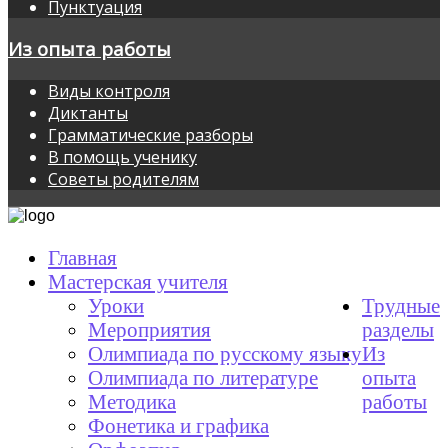
Пунктуация
Из опыта работы
Виды контроля
Диктанты
Грамматические разборы
В помощь ученику
Советы родителям
Главная
Мастерская учителя
Уроки
Трудные
Мероприятия
разделы
Олимпиада по русскому языку
Из
Олимпиада по литературе
опыта
Методика
работы
Фонетика и графика