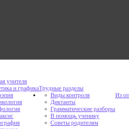
ая учителя
тика и графика
Трудные разделы
эпия
Виды контроля
Из о
икология
Диктанты
фология
Грамматические разборы
аксис
В помощь ученику
графия
Советы родителям