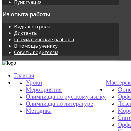
Пунктуация
Из опыта работы
Виды контроля
Диктанты
Грамматические разборы
В помощь ученику
Советы родителям
Главная
Уроки
Мастерск
Мероприятия
Фоне
Олимпиада по русскому языку
Орфо
Олимпиада по литературе
Лекс
Методика
Мор
Синт
Орфо