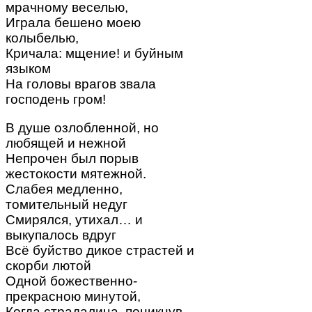
мрачному веселью,
Играла бешено моею
колыбелью,
Кричала: мщение! и буйным
языком
На головы врагов звала
господень гром!
В душе озлобленной, но
любящей и нежной
Непрочен был порыв
жестокости мятежной.
Слабея медленно,
томительный недуг
Смирялся, утихал… и
выкупалось вдруг
Всё буйство дикое страстей и
скорби лютой
Одной божественно-
прекрасною минутой,
Когда страдалица, поникнув