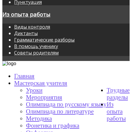
Пунктуация
Из опыта работы
Виды контроля
Диктанты
Грамматические разборы
В помощь ученику
Советы родителям
Главная
Мастерская учителя
Уроки
Трудные
Мероприятия
разделы
Олимпиада по русскому языку
Из
Олимпиада по литературе
опыта
Методика
работы
Фонетика и графика