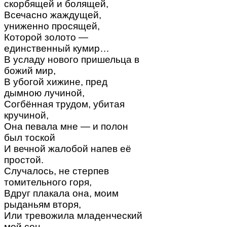
скорбящей и болящей,
Всечасно жаждущей,
униженно просящей,
Которой золото —
единственный кумир…
В усладу нового пришельца в
божий мир,
В убогой хижине, пред
дымною лучиной,
Согбённая трудом, убитая
кручиной,
Она певала мне — и полон
был тоской
И вечной жалобой напев её
простой.
Случалось, не стерпев
томительного горя,
Вдруг плакала она, моим
рыданьям вторя,
Или тревожила младенческий
мой сон