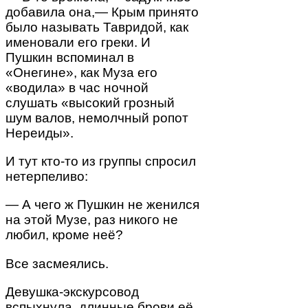
добавила она,— Крым принято
было называть Тавридой, как
именовали его греки. И
Пушкин вспоминал в
«Онегине», как Муза его
«водила» в час ночной
слушать «высокий грозный
шум валов, немолчный ропот
Нереиды».
И тут кто-то из группы спросил
нетерпеливо:
— А чего ж Пушкин не женился
на этой Музе, раз никого не
любил, кроме неё?
Все засмеялись.
Девушка-экскурсовод
вспыхнула, длинные брови её