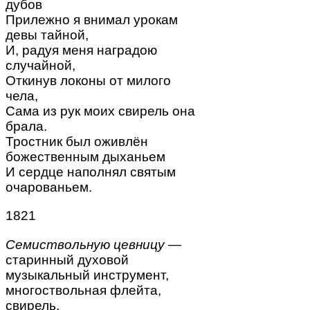
дубов
Прилежно я внимал урокам
девы тайной,
И, радуя меня наградою
случайной,
Откинув локоны от милого
чела,
Сама из рук моих свирель она
брала.
Тростник был оживлён
божественным дыханьем
И сердце наполнял святым
очарованьем.
1821
Семиствольную цевницу
—
старинный духовой
музыкальный инструмент,
многоствольная флейта,
свирель.