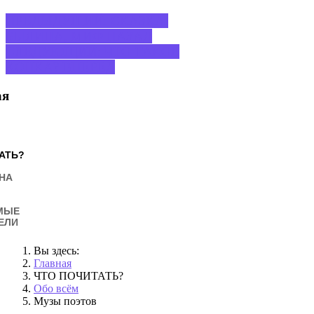
ПРЕДЫДУЩИЙ: СКАЗКА,
БЫЛИНА, МИФ
НАЗАД
СЛЕДУЮЩИЙ: ЧТО ТАКОЕ
КОНКА?
ВПЕРЕД
ая
АТЬ?
НА
МЫЕ
ЕЛИ
Вы здесь:
Главная
ЧТО ПОЧИТАТЬ?
Обо всём
Музы поэтов