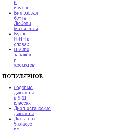
и
измене
Бирюзовая
бухта
Любови
Матвеевой
Буквы
Н-НН в
словах
В мире
запахов
и
ароматов
ПОПУЛЯРНОЕ
Годовые
диктанты
в 5-11
классах
Диагностические
диктанты
Диктант в
5 классе
по