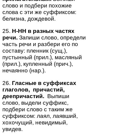
слово и подбери похожие
слова с эти же суффиксом:
белизна, дождевой.
25.
Н-НН в разных частях
речи.
Запиши слово, определи
часть речи и разбери его по
составу: пленник (сущ.),
пустынный (прил.), масляный
(прил.), купленный (прич.),
нечаянно (нар.).
26.
Гласные в суффиксах
глаголов, причастий,
деепричастий.
Выпиши
слово, выдели суффикс,
подбери слово с таким же
суффиксом: лаял, лаявший,
хохочущий, невидимый,
увидев.