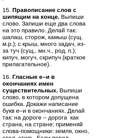
15.
Правописание слов с
шипящим на конце.
Выпиши
слово. Запиши еще два слова
на это правило. Делай так:
шалаш, сторож, камыш (сущ.
м.р.); с крыш, много задач, из-
за туч (сущ., мн.ч., род. п.);
кипуч, могуч, скрипуч (краткое
прилагательное).
16.
Гласные е–и в
окончаниях имен
существительных.
Выпиши
слово, в котором допущена
ошибка. Докажи написание
букв е–и в окончаниях. Делай
так: на дороге – дорога как
страна, на стране; применяй
слова-помощники: земля, окно,
стол, степь. Если перед