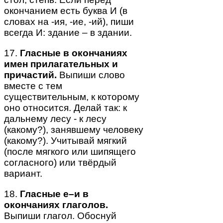
окончанием есть буква И (в
словах на -ия, -ие, -ий), пиши
всегда И: здание – в здании.
17.
Гласные в окончаниях
имен прилагательных и
причастий.
Выпиши слово
вместе с тем
существительным, к которому
оно относится. Делай так: к
дальнему лесу - к лесу
(какому?), занявшему человеку
(какому?). Учитывай мягкий
(после мягкого или шипящего
согласного) или твёрдый
вариант.
18.
Гласные е–и в
окончаниях глаголов.
Выпиши глагол. Обоснуй