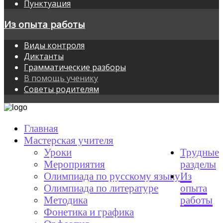
Пунктуация
Из опыта работы
Виды контроля
Диктанты
Грамматические разборы
В помощь ученику
Советы родителям
Главная
Мастерская учителя
Уроки
Трудные
Мероприятия
разделы
Олимпиада по русскому языку
Из
Олимпиада по литературе
опыта
Методика
работы
Фонетика и графика