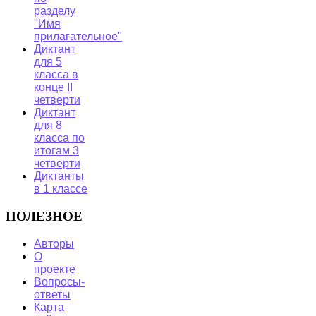
разделу
"Имя
прилагательное"
Диктант
для 5
класса в
конце II
четверти
Диктант
для 8
класса по
итогам 3
четверти
Диктанты
в 1 классе
ПОЛЕЗНОЕ
Авторы
О
проекте
Вопросы-
ответы
Карта