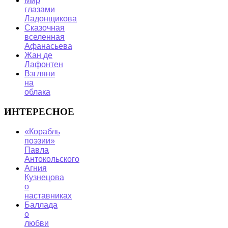
Мир
глазами
Ладонщикова
Сказочная
вселенная
Афанасьева
Жан де
Лафонтен
Взгляни
на
облака
ИНТЕРЕСНОЕ
«Корабль
поэзии»
Павла
Антокольского
Агния
Кузнецова
о
наставниках
Баллада
о
любви