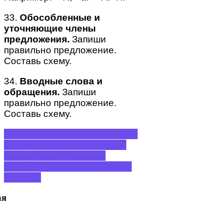
33.
Обособленные и
уточняющие члены
предложения.
Запиши
правильно предложение.
Составь схему.
34.
Вводные слова и
обращения.
Запиши
правильно предложение.
Составь схему.
ПРЕДЫДУЩИЙ: ГОТОВИМСЯ
К СЖАТОМУ ИЗЛОЖЕНИЮ
НАЗАД
СЛЕДУЮЩИЙ:
СЛОВАРИ И СПРАВОЧНИКИ
ВПЕРЕД
ая