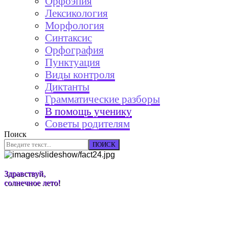
Орфоэпия
Лексикология
Морфология
Синтаксис
Орфография
Пунктуация
Виды контроля
Диктанты
Грамматические разборы
В помощь ученику
Советы родителям
Поиск
ПОИСК
Здравствуй,
солнечное лето!