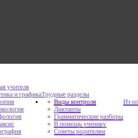
ая учителя
тика и графика
Трудные разделы
эпия
Виды контроля
Из о
икология
Диктанты
фология
Грамматические разборы
аксис
В помощь ученику
графия
Советы родителям