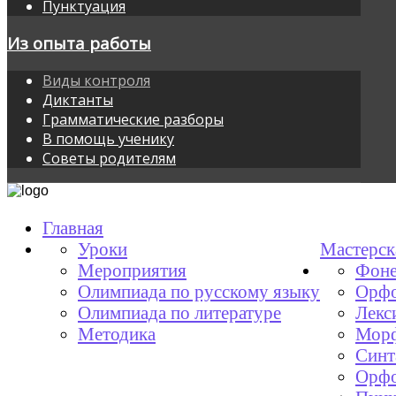
Пунктуация
Из опыта работы
Виды контроля
Диктанты
Грамматические разборы
В помощь ученику
Советы родителям
Главная
Уроки
Мастерск
Мероприятия
Фоне
Олимпиада по русскому языку
Орфо
Олимпиада по литературе
Лекс
Методика
Мор
Синт
Орфо