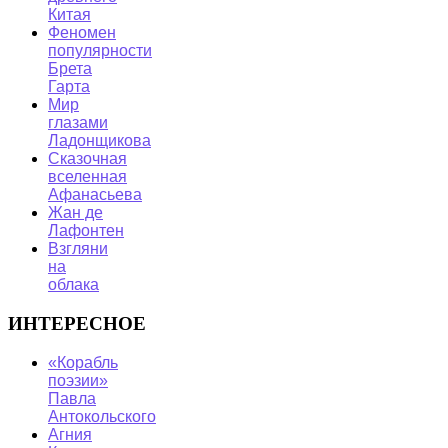
Китая
Феномен
популярности
Брета
Гарта
Мир
глазами
Ладонщикова
Сказочная
вселенная
Афанасьева
Жан де
Лафонтен
Взгляни
на
облака
ИНТЕРЕСНОЕ
«Корабль
поэзии»
Павла
Антокольского
Агния