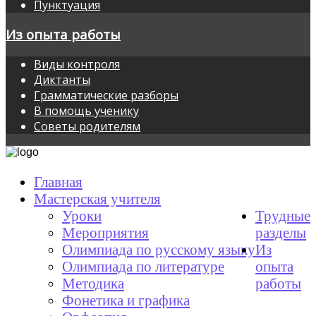
Пунктуация
Из опыта работы
Виды контроля
Диктанты
Грамматические разборы
В помощь ученику
Советы родителям
Главная
Мастерская учителя
Уроки
Трудные
Мероприятия
разделы
Олимпиада по русскому языку
Из
Олимпиада по литературе
опыта
Методика
работы
Фонетика и графика