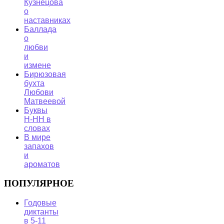
Кузнецова
о
наставниках
Баллада
о
любви
и
измене
Бирюзовая
бухта
Любови
Матвеевой
Буквы
Н-НН в
словах
В мире
запахов
и
ароматов
ПОПУЛЯРНОЕ
Годовые
диктанты
в 5-11