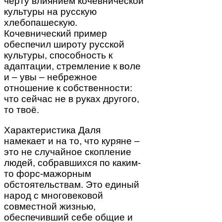
черту влиянием кочевнической
культуры на русскую
хлебопашескую.
Кочевнический пример
обеспечил широту русской
культуры, способность к
адаптации, стремление к воле
и – увы – небрежное
отношение к собственности:
что сейчас не в руках другого,
то твоё.
Характеристика Даля
намекает и на то, что куряне –
это не случайное скопление
людей, собравшихся по каким-
то форс-мажорным
обстоятельствам. Это единый
народ с многовековой
совместной жизнью,
обеспечивший себе общие и