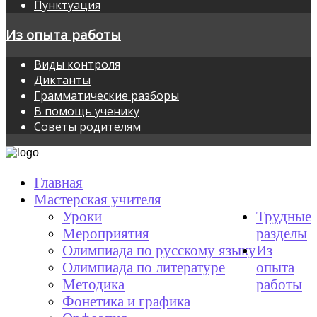
Пунктуация
Из опыта работы
Виды контроля
Диктанты
Грамматические разборы
В помощь ученику
Советы родителям
Главная
Мастерская учителя
Уроки
Трудные
Мероприятия
разделы
Олимпиада по русскому языку
Из
Олимпиада по литературе
опыта
Методика
работы
Фонетика и графика