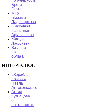
популярности
Брета
Гарта
Мир
глазами
Ладонщикова
Сказочная
вселенная
Афанасьева
Жан де
Лафонтен
Взгляни
на
облака
ИНТЕРЕСНОЕ
«Корабль
поэзии»
Павла
Антокольского
Агния
Кузнецова
о
наставниках