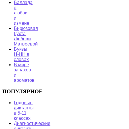
Баллада
о
любви
и
измене
Бирюзовая
бухта
Любови
Матвеевой
Буквы
Н-НН в
словах
В мире
запахов
и
ароматов
ПОПУЛЯРНОЕ
Годовые
диктанты
в 5-11
классах
Диагностические
диктанты