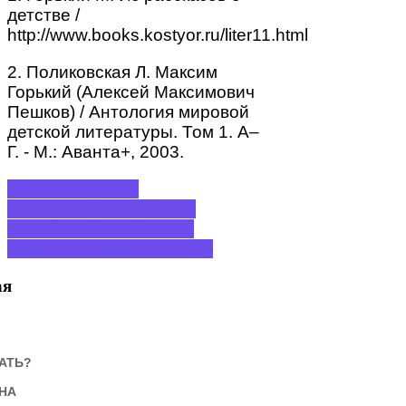
детстве /
http://www.books.kostyor.ru/liter11.html
2. Поликовская Л. Максим
Горький (Алексей Максимович
Пешков) / Антология мировой
детской литературы. Том 1. А–
Г. - М.: Аванта+, 2003.
ПРЕДЫДУЩИЙ:
СТАНЮКОВИЧ
НАЗАД
СЛЕДУЮЩИЙ: СОФЬЯ
МОГИЛЕВСКАЯ
ВПЕРЕД
ая
АТЬ?
НА