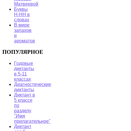
Матвеевой
Буквы
Н-НН в
словах
В мире
запахов
и
ароматов
ПОПУЛЯРНОЕ
Годовые
диктанты
в 5-11
классах
Диагностические
диктанты
Диктант в
5 классе
по
разделу
"Имя
прилагательное"
Диктант