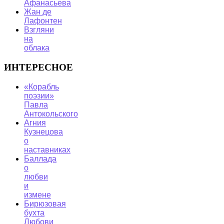
Афанасьева
Жан де
Лафонтен
Взгляни
на
облака
ИНТЕРЕСНОЕ
«Корабль
поэзии»
Павла
Антокольского
Агния
Кузнецова
о
наставниках
Баллада
о
любви
и
измене
Бирюзовая
бухта
Любови