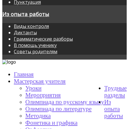
Пунктуация
Из опыта работы
Виды контроля
Диктанты
Грамматические разборы
В помощь ученику
Советы родителям
Главная
Мастерская учителя
Уроки
Трудные
Мероприятия
разделы
Олимпиада по русскому языку
Из
Олимпиада по литературе
опыта
Методика
работы
Фонетика и графика