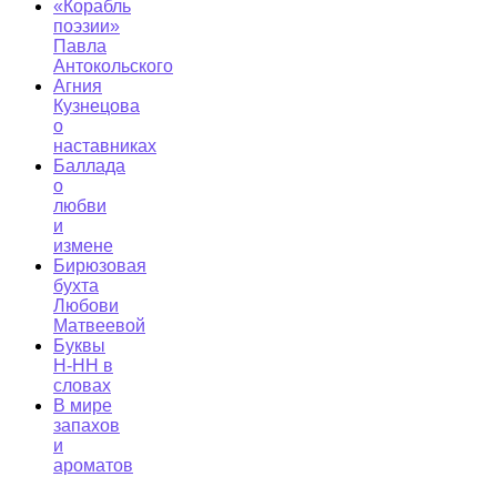
«Корабль
поэзии»
Павла
Антокольского
Агния
Кузнецова
о
наставниках
Баллада
о
любви
и
измене
Бирюзовая
бухта
Любови
Матвеевой
Буквы
Н-НН в
словах
В мире
запахов
и
ароматов