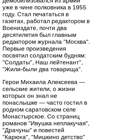
демобилизовался из армии
уже в чине полковника в 1955
году. Стал печататься в
газетах, работал редактором в
Воениздате, почти два
десятилетия был главным
редактором журнала "Москва".
Первые произведения
посвятил солдатским будням:
"Солдаты", Наш лейтенант",
"Жили-были два товарища".
Герои Михаила Алексеева —
сельские жители, о жизни
которых он знал не
понаслышке — часто гостил в
родном саратовском селе
Монастырское. Со страниц
романов "Ивушка неплакучая",
"Драчуны" и повестей
"Карюха", "Мишкино детство"