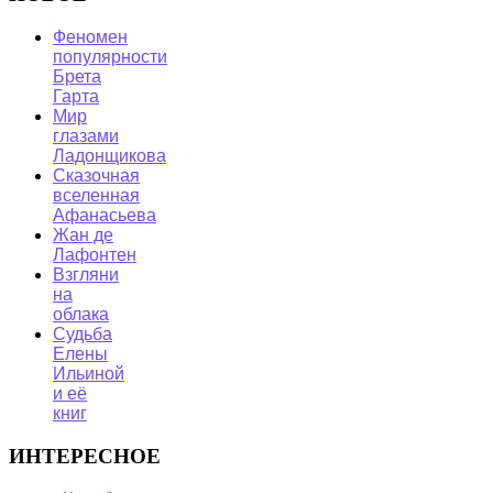
Феномен
популярности
Брета
Гарта
Мир
глазами
Ладонщикова
Сказочная
вселенная
Афанасьева
Жан де
Лафонтен
Взгляни
на
облака
Судьба
Елены
Ильиной
и её
книг
ИНТЕРЕСНОЕ