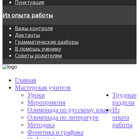
Пунктуация
Из опыта работы
Виды контроля
Диктанты
Грамматические разборы
В помощь ученику
Советы родителям
Главная
Мастерская учителя
Уроки
Трудные
Мероприятия
разделы
Олимпиада по русскому языку
Из
Олимпиада по литературе
опыта
Методика
работы
Фонетика и графика