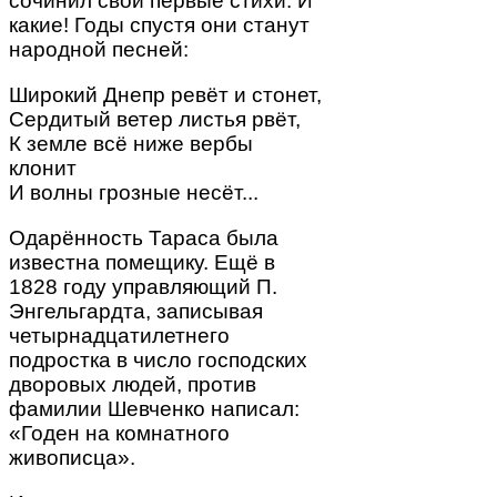
сочинил свои первые стихи. И
какие! Годы спустя они станут
народной песней:
Широкий Днепр ревёт и стонет,
Сердитый ветер листья рвёт,
К земле всё ниже вербы
клонит
И волны грозные несёт...
Одарённость Тараса была
известна помещику. Ещё в
1828 году управляющий П.
Энгельгардта, записывая
четырнадцатилетнего
подростка в число господских
дворовых людей, против
фамилии Шевченко написал:
«Годен на комнатного
живописца».