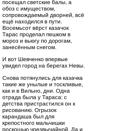
посещал светские балы, а
обоз с имуществом,
сопровождаемый дворней, всё
ещё находился в пути.
Восемьсот вёрст казачок
Тарас проделал пешком в
мороз и вьюгу по дорогам,
занесённым снегом.
И вот Шевченко впервые
увидел город на берегах Невы.
Снова потянулись для казачка
такие же унылые и тоскливые,
как и в Вильно, дни. Одна
отрада была у Тараса: с
детства пристрастился он к
рисованию. Огрызок
карандаша был для
крепостного мальчишки
роскошью чрезвычайной. Да и