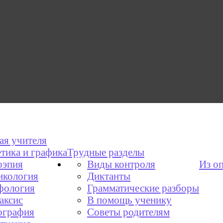
ая учителя
тика и графика
Трудные разделы
эпия
Виды контроля
Из о
икология
Диктанты
фология
Грамматические разборы
аксис
В помощь ученику
графия
Советы родителям