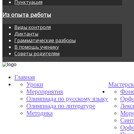
Пунктуация
Из опыта работы
Виды контроля
Диктанты
Грамматические разборы
В помощь ученику
Советы родителям
Главная
Уроки
Мастерск
Мероприятия
Фоне
Олимпиада по русскому языку
Орфо
Олимпиада по литературе
Лекс
Методика
Мор
Синт
Орфо