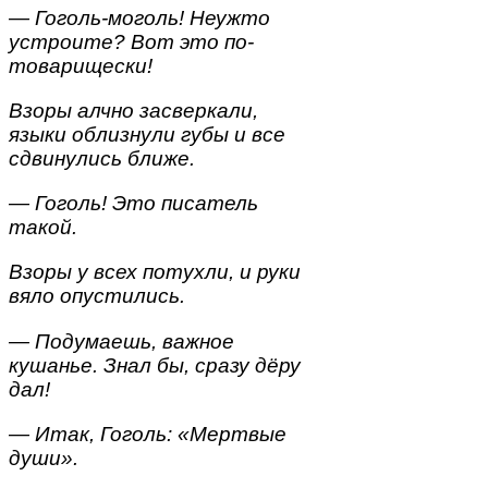
— Гоголь-моголь! Неужто
устроите? Вот это по-
товарищески!
Взоры алчно засверкали,
языки облизнули губы и все
сдвинулись ближе.
— Гоголь! Это писатель
такой.
Взоры у всех потухли, и руки
вяло опустились.
— Подумаешь, важное
кушанье. Знал бы, сразу дёру
дал!
— Итак, Гоголь: «Мертвые
души».