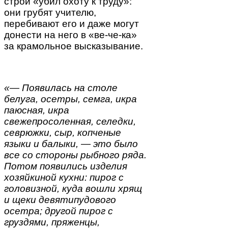
строй «убил охоту к труду»:
они грубят учителю,
перебивают его и даже могут
донести на него в «ве-че-ка»
за крамольное высказывание.
«— Появилась на столе
белуга, осетры, семга, икра
паюсная, икра
свежепросоленная, селедки,
севрюжки, сыр, копченые
языки и балыки, — это было
все со стороны рыбного ряда.
Потом появились изделия
хозяйкиной кухни: пирог с
головизной, куда вошли хрящ
и щеки девятипудового
осетра; другой пирог с
груздями, пряженцы,