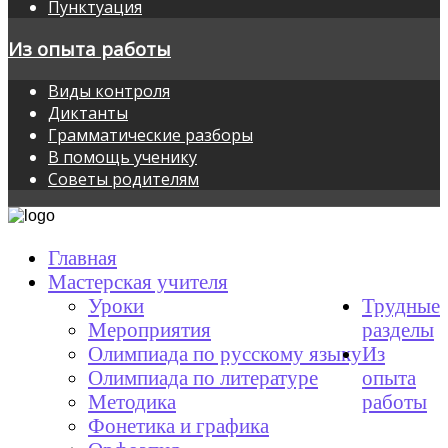
Пунктуация
Из опыта работы
Виды контроля
Диктанты
Грамматические разборы
В помощь ученику
Советы родителям
Главная
Мастерская учителя
Уроки
Трудные
Мероприятия
разделы
Олимпиада по русскому языку
Из
Олимпиада по литературе
опыта
Методика
работы
Фонетика и графика