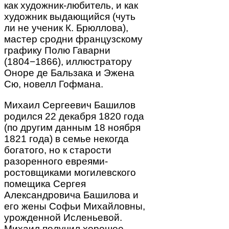
как художник-любитель, и как
художник выдающийся (чуть
ли не ученик К. Брюллова),
мастер сродни французскому
графику Полю Гаварни
(1804−1866), иллюстратору
Оноре де Бальзака и Эжена
Сю, новелл Гофмана.
Михаил Сергеевич Башилов
родился 22 декабря 1820 года
(по другим данным 18 ноября
1821 года) в семье некогда
богатого, но к старости
разоренного евреями-
ростовщиками могилевского
помещика Сергея
Александровича Башилова и
его жены Софьи Михайловны,
урожденной Исленьевой.
Михаил получил хорошее