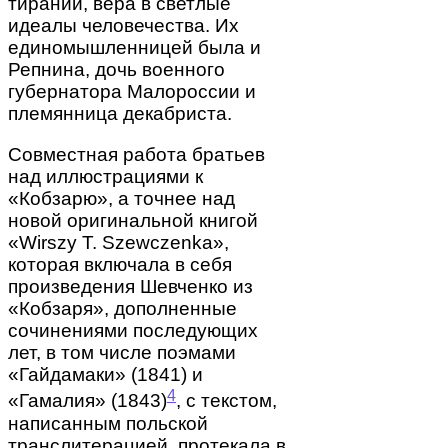
тирании, вера в светлые
идеалы человечества. Их
единомышленницей была и
Репнина, дочь военного
губернатора Малороссии и
племянница декабриста.
Совместная работа братьев
над иллюстрациями к
«Кобзарю», а точнее над
новой оригинальной книгой
«Wirszy T. Szewczenka»,
которая включала в себя
произведения Шевченко из
«Кобзаря», дополненные
сочинениями последующих
лет, в том числе поэмами
«Гайдамаки» (1841) и
4
«Гамалия» (1843)
, с текстом,
написанным польской
транслитерацией, протекала в