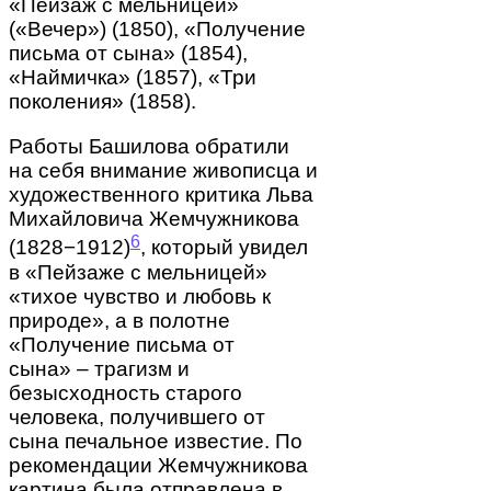
«Пейзаж с мельницей»
(«Вечер») (1850), «Получение
письма от сына» (1854),
«Наймичка» (1857), «Три
поколения» (1858).
Работы Башилова обратили
на себя внимание живописца и
художественного критика Льва
Михайловича Жемчужникова
6
(1828−1912)
, который увидел
в «Пейзаже с мельницей»
«тихое чувство и любовь к
природе», а в полотне
«Получение письма от
сына» – трагизм и
безысходность старого
человека, получившего от
сына печальное известие. По
рекомендации Жемчужникова
картина была отправлена в