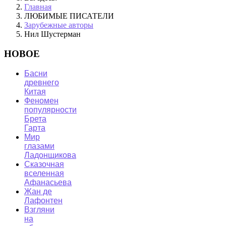
Главная
ЛЮБИМЫЕ ПИСАТЕЛИ
Зарубежные авторы
Нил Шустерман
НОВОЕ
Басни
древнего
Китая
Феномен
популярности
Брета
Гарта
Мир
глазами
Ладонщикова
Сказочная
вселенная
Афанасьева
Жан де
Лафонтен
Взгляни
на