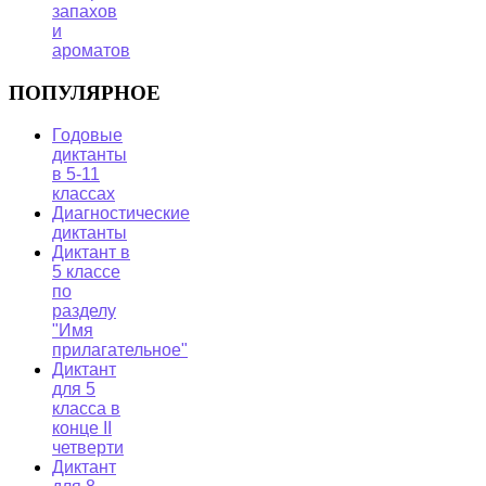
запахов
и
ароматов
ПОПУЛЯРНОЕ
Годовые
диктанты
в 5-11
классах
Диагностические
диктанты
Диктант в
5 классе
по
разделу
"Имя
прилагательное"
Диктант
для 5
класса в
конце II
четверти
Диктант