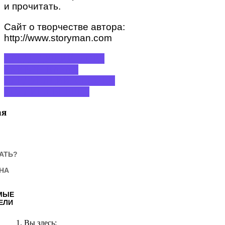
и прочитать.
Сайт о творчестве автора:
http://www.storyman.com
ПРЕДЫДУЩИЙ: ЛОРД
БАЙРОН
НАЗАД
СЛЕДУЮЩИЙ: СЬЮЗЕН
КОЛЛИНЗ
ВПЕРЕД
ая
АТЬ?
НА
МЫЕ
ЕЛИ
Вы здесь: