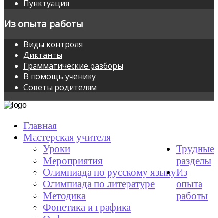
Пунктуация
Из опыта работы
Виды контроля
Диктанты
Грамматические разборы
В помощь ученику
Советы родителям
Главная
Мастерская учителя
Уроки
Трудные
Мероприятия
разделы
Олимпиада по русскому языку
Из
Олимпиада по литературе
опыта
Методика
работы
Фонетика и графика