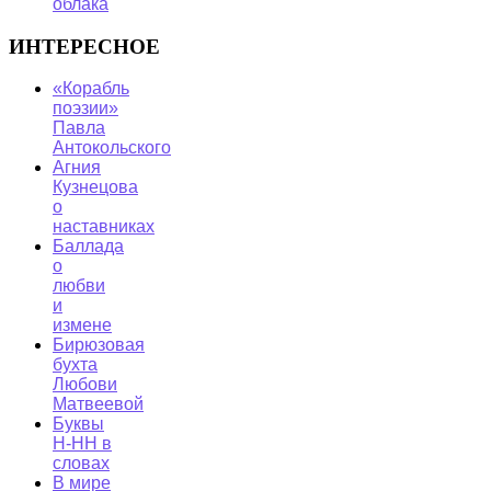
облака
ИНТЕРЕСНОЕ
«Корабль
поэзии»
Павла
Антокольского
Агния
Кузнецова
о
наставниках
Баллада
о
любви
и
измене
Бирюзовая
бухта
Любови
Матвеевой
Буквы
Н-НН в
словах
В мире