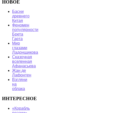
НОВОЕ
Басни
древнего
Китая
Феномен
популярности
Брета
Гарта
Мир
глазами
Ладонщикова
Сказочная
вселенная
Афанасьева
Жан де
Лафонтен
Взгляни
на
облака
ИНТЕРЕСНОЕ
«Корабль
поэзии»