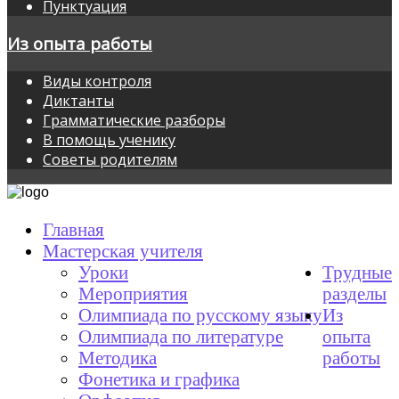
Пунктуация
Из опыта работы
Виды контроля
Диктанты
Грамматические разборы
В помощь ученику
Советы родителям
Главная
Мастерская учителя
Уроки
Трудные
Мероприятия
разделы
Олимпиада по русскому языку
Из
Олимпиада по литературе
опыта
Методика
работы
Фонетика и графика