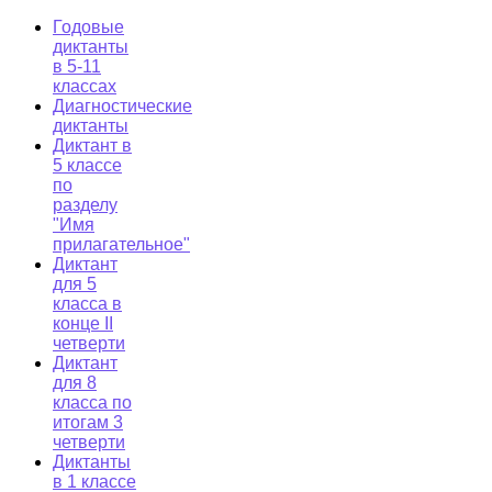
Годовые
диктанты
в 5-11
классах
Диагностические
диктанты
Диктант в
5 классе
по
разделу
"Имя
прилагательное"
Диктант
для 5
класса в
конце II
четверти
Диктант
для 8
класса по
итогам 3
четверти
Диктанты
в 1 классе