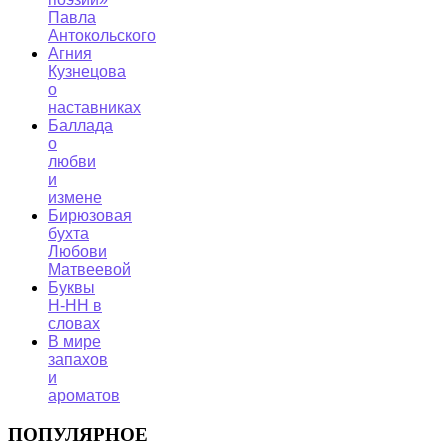
Павла
Антокольского
Агния
Кузнецова
о
наставниках
Баллада
о
любви
и
измене
Бирюзовая
бухта
Любови
Матвеевой
Буквы
Н-НН в
словах
В мире
запахов
и
ароматов
ПОПУЛЯРНОЕ