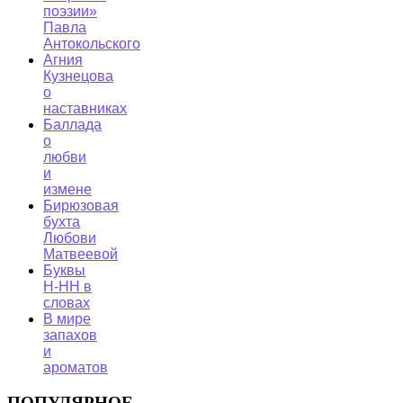
поэзии»
Павла
Антокольского
Агния
Кузнецова
о
наставниках
Баллада
о
любви
и
измене
Бирюзовая
бухта
Любови
Матвеевой
Буквы
Н-НН в
словах
В мире
запахов
и
ароматов
ПОПУЛЯРНОЕ