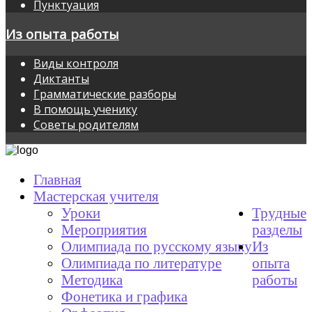
Пунктуация
Из опыта работы
Виды контроля
Диктанты
Грамматические разборы
В помощь ученику
Советы родителям
Главная
Мастерская учителя
Уроки
Трудные
Мероприятия
разделы
Олимпиада по русскому языку
Из
Олимпиада по литературе
опыта
Методика
работы
Фонетика и графика