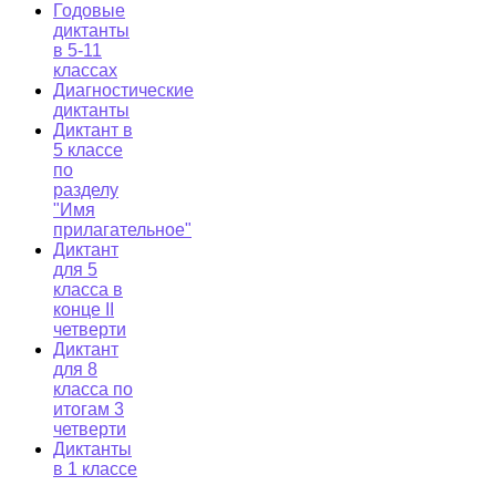
Годовые
диктанты
в 5-11
классах
Диагностические
диктанты
Диктант в
5 классе
по
разделу
"Имя
прилагательное"
Диктант
для 5
класса в
конце II
четверти
Диктант
для 8
класса по
итогам 3
четверти
Диктанты
в 1 классе