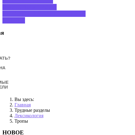
ВЫРАЗИТЕЛЬНЫЕ
СРЕДСТВА»
НАЗАД
СЛЕДУЮЩИЙ: ФИГУРЫ РЕЧИ
ВПЕРЕД
ая
АТЬ?
НА
МЫЕ
ЕЛИ
Вы здесь:
Главная
Трудные разделы
Лексикология
Тропы
НОВОЕ