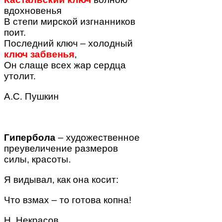
вдохновенья
В степи мирской изгнанников
поит.
Последний ключ – холодный
ключ забвенья
,
Он слаще всех жар сердца
утолит.
А.С. Пушкин
Гипербола
– художественное
преувеличение размеров
силы, красоты.
Я видывал, как она косит:
Что
взмах
– то
готова копна
!
Н. Некрасов