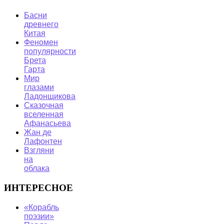
Басни
древнего
Китая
Феномен
популярности
Брета
Гарта
Мир
глазами
Ладонщикова
Сказочная
вселенная
Афанасьева
Жан де
Лафонтен
Взгляни
на
облака
ИНТЕРЕСНОЕ
«Корабль
поэзии»