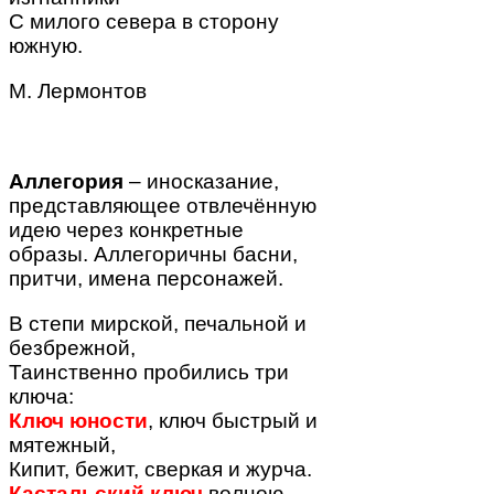
С милого севера в сторону
южную.
М. Лермонтов
Аллегория
– иносказание,
представляющее отвлечённую
идею через конкретные
образы. Аллегоричны басни,
притчи, имена персонажей.
В степи мирской, печальной и
безбрежной,
Таинственно пробились три
ключа:
Ключ юности
, ключ быстрый и
мятежный,
Кипит, бежит, сверкая и журча.
Кастальский ключ
волною