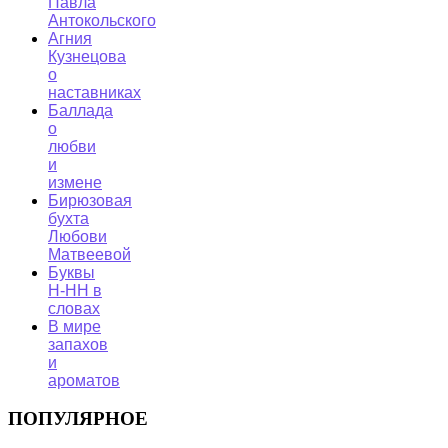
Павла
Антокольского
Агния
Кузнецова
о
наставниках
Баллада
о
любви
и
измене
Бирюзовая
бухта
Любови
Матвеевой
Буквы
Н-НН в
словах
В мире
запахов
и
ароматов
ПОПУЛЯРНОЕ