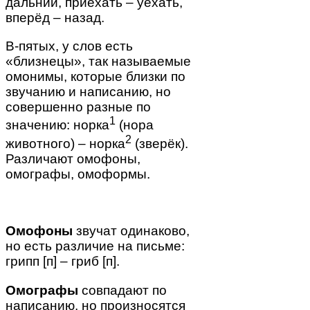
дальний, приехать – уехать,
вперёд – назад.
В-пятых, у слов есть
«близнецы», так называемые
омонимы, которые близки по
звучанию и написанию, но
совершенно разные по
1
значению: норка
(нора
2
животного) – норка
(зверёк).
Различают омофоны,
омографы, омоформы.
Омофоны
звучат одинаково,
но есть различие на письме:
грипп [п] – гриб [п].
Омографы
совпадают по
написанию, но произносятся