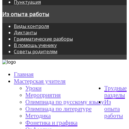
Пунктуация
Из опыта работы
Виды контроля
Диктанты
Грамматические разборы
В помощь ученику
Советы родителям
Главная
Мастерская учителя
Уроки
Трудные
Мероприятия
разделы
Олимпиада по русскому языку
Из
Олимпиада по литературе
опыта
Методика
работы
Фонетика и графика