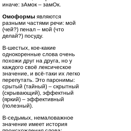
иначе: зАмок – замОк.
Омоформы
являются
разными частями речи: мой
(чей?) пенал – мой (что
делай?) посуду.
В-шестых, кое-какие
однокоренные слова очень
похожи друг на друга, но у
каждого своё лексическое
значение, и всё-таки их легко
перепутать. Это паронимы:
срытый (тайный) – скрытный
(скрывающий), эффектный
(яркий) – эффективный
(полезный).
В-седьмых, немаловажное
значение имеет история
происхождения слова: