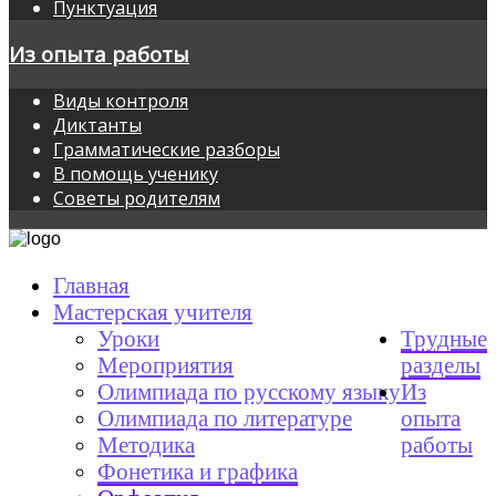
Пунктуация
Из опыта работы
Виды контроля
Диктанты
Грамматические разборы
В помощь ученику
Советы родителям
Главная
Мастерская учителя
Уроки
Трудные
Мероприятия
разделы
Олимпиада по русскому языку
Из
Олимпиада по литературе
опыта
Методика
работы
Фонетика и графика