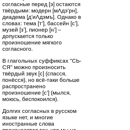
согласные перед [э] остаются
твёрдыми: модерн [мΛдэ'рн],
диадема [д’иΛдэмъ]. Однако в
словах: тема [т’], бассейн [с’],
музей [з’], пионер [н’] –
допускается только
произношение мягкого
согласного.
В глагольных суффиксах "СЬ-
СЯ" можно произносить
твёрдый звук [с] (спасся,
понёсся), но всё-таки больше
распространено
произношение [с’] (мылся,
моюсь, беспокоился).
Долгих согласных в русском
языке нет, и многие
иностранные слова