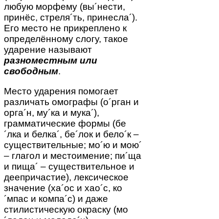
любую морфему (вы´нести,
принёс, стреля´ть, принесла´).
Его место не прикреплено к
определённому слогу, такое
ударение называют
разноместным или
свободным
.
Место ударения помогает
различать омографы (о´рган и
орга´н, му´ка и мука´),
грамматические формы (бе
´лка и белка´, бе´лок и бело´к –
существительные; мо´ю и мою´
– глагол и местоимение; пи´ща
и пища´ – существительное и
деепричастие), лексическое
значение (ха´ос и хао´с, ко
´мпас и компа´с) и даже
стилистическую окраску (мо