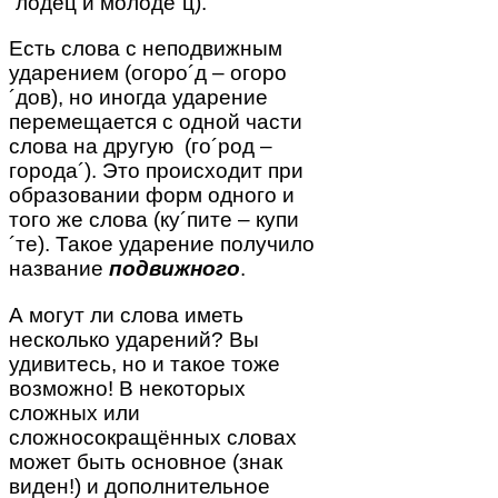
´лодец и молоде´ц).
Есть слова с неподвижным
ударением (огоро´д – огоро
´дов), но иногда ударение
перемещается с одной части
слова на другую (го´род –
города´). Это происходит при
образовании форм одного и
того же слова (ку´пите – купи
´те). Такое ударение получило
название
подвижного
.
А могут ли слова иметь
несколько ударений? Вы
удивитесь, но и такое тоже
возможно! В некоторых
сложных или
сложносокращённых словах
может быть основное (знак
виден!) и дополнительное