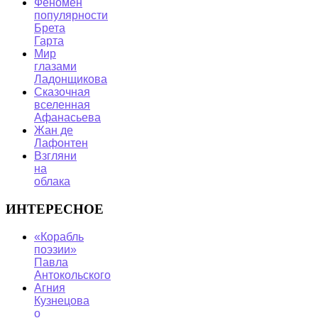
Феномен
популярности
Брета
Гарта
Мир
глазами
Ладонщикова
Сказочная
вселенная
Афанасьева
Жан де
Лафонтен
Взгляни
на
облака
ИНТЕРЕСНОЕ
«Корабль
поэзии»
Павла
Антокольского
Агния
Кузнецова
о