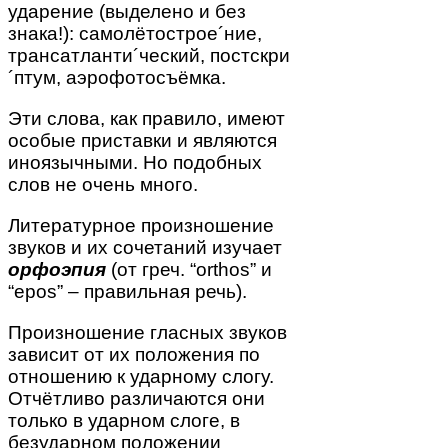
ударение (выделено и без
знака!): самолётострое´ние,
трансатланти´ческий, постскри
´птум, аэрофотосъёмка.
Эти слова, как правило, имеют
особые приставки и являются
иноязычными. Но подобных
слов не очень много.
Литературное произношение
звуков и их сочетаний изучает
орфоэпия
(от греч. “orthos” и
“epos” – правильная речь).
Произношение гласных звуков
зависит от их положения по
отношению к ударному слогу.
Отчётливо различаются они
только в ударном слоге, в
безударном положении