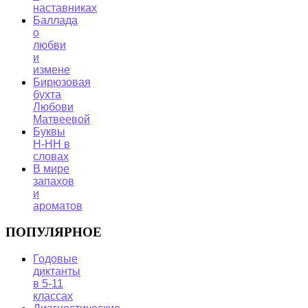
наставниках
Баллада
о
любви
и
измене
Бирюзовая
бухта
Любови
Матвеевой
Буквы
Н-НН в
словах
В мире
запахов
и
ароматов
ПОПУЛЯРНОЕ
Годовые
диктанты
в 5-11
классах