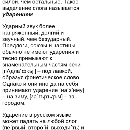
силой, чем остальные. Такое
выделение слога называется
ударением
.
Ударный звук более
напряжённый, долгий и
звучный, чем безударный.
Предлоги, союзы и частицы
обычно не имеют ударения и
тесно примыкают к
знаменательным частям речи
[пΛдла´фкъj’] – под лавкой,
образуя фонетическое слово.
Однако и они иногда на себя
принимают ударение [на´з’иму]
– на зиму, [за´гъръдъм] – за
городом.
Ударение в русском языке
может падать на любой слог
(пе´рвый, второ´й, выходи´ть) и