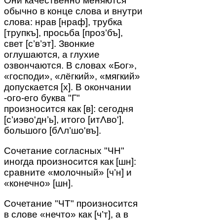
Они качественно меняются
обычно в конце слова и внутри
слова: нрав [нраф], трубка
[трупкъ], просьба [проз’бъ],
свет [с’в’эт]. Звонкие
оглушаются, а глухие
озвончаются. В словах «Бог»,
«господи», «лёгкий», «мягкий»
допускается [х]. В окончании
-ого-его буква "Г"
произносится как [в]: сегодня
[с’иэво'дн’ь], итого [итΛво'],
большого [бΛл’шо'въ].
Сочетание согласных "ЧН"
иногда произносится как [шн]:
сравните «молочный» [ч’н] и
«конечно» [шн].
Сочетание "ЧТ" произносится
в слове «нечто» как [ч’т], а в