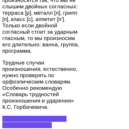
произносятся так, что мы не
слышим двойных согласных:
терраса [р], металл [л], грипп
[п], класс [с], аппетит [п’].
Только если двойной
согласный стоит за ударным
гласным, то мы произносим
его длительно: ванна, группа,
программа.
Трудные случаи
произношения, естественно,
нужно проверять по
орфоэпическим словарям.
Особенно рекомендую
«Словарь трудностей
произношения и ударения»
К.С. Горбачевича.
ПРЕДЫДУЩИЙ: НОРМЫ
УДАРЕНИЯ
НАЗАД