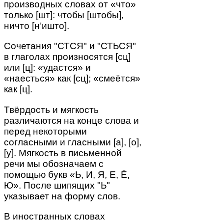
производных словах от «что»
только [шт]: чтобы [штобы],
ничто [н’ишто].
Сочетания "СТСЯ" и "СТЬСЯ"
в глаголах произносятся [сц]
или [ц]: «удастся» и
«наесться» как [сц]; «смеётся»
как [ц].
Твёрдость и мягкость
различаются на конце слова и
перед некоторыми
согласными и гласными [а], [о],
[у]. Мягкость в письменной
речи мы обозначаем с
помощью букв «Ь, И, Я, Е, Ё,
Ю». После шипящих "Ь"
указывает на форму слов.
В иностранных словах