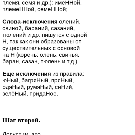
племя, семя и др.): имеННой,
племеННой, семеННой;
Слова-исключения
олений,
свиной, бараний, сазаний,
тюлений и др. пишутся с одной
Н, так как они образованы от
существительных с основой
на Н (корень: олень, свинья,
баран, сазан, тюлень и т.д.).
Ещё исключения
из правила:
юНый, багряНый, пряНый,
рдяНый, румяНый, сиНий,
зелёНый, придаНое.
Шаг второй.
Допустим, это