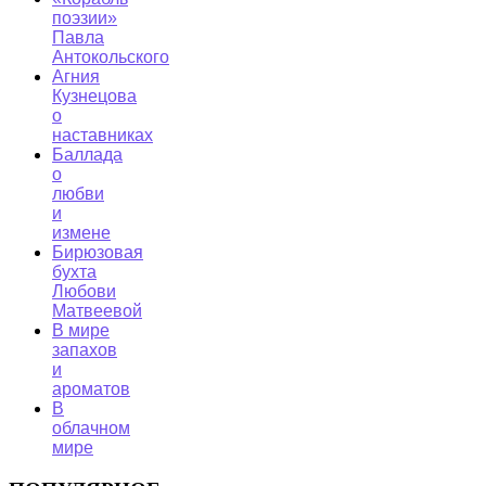
поэзии»
Павла
Антокольского
Агния
Кузнецова
о
наставниках
Баллада
о
любви
и
измене
Бирюзовая
бухта
Любови
Матвеевой
В мире
запахов
и
ароматов
В
облачном
мире