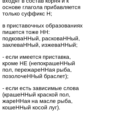
входят в состав корня и к
основе глагола прибавляется
только суффикс Н;
в приставочных образованиях
пишется тоже НН:
подковаННый, расковаННый,
заклеваННый, изжеваННый;
- если имеется приставка,
кроме НЕ (непокрашеННый
пол, пережареННая рыба,
позолочеННый браслет);
- если есть зависимые слова
(крашеННый краской пол,
жареННая на масле рыба,
кошеННый косой луг).