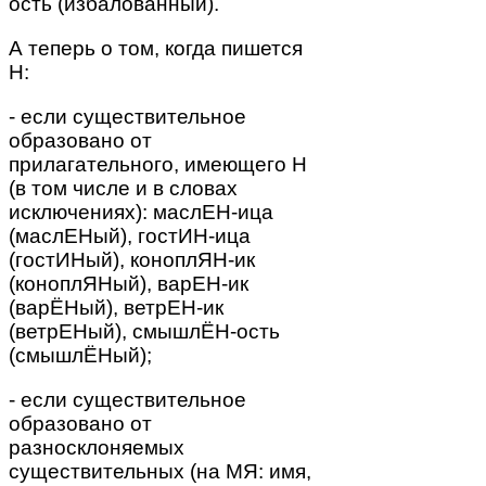
ость (избалованный).
А теперь о том, когда пишется
Н:
- если существительное
образовано от
прилагательного, имеющего Н
(в том числе и в словах
исключениях): маслЕН-ица
(маслЕНый), гостИН-ица
(гостИНый), коноплЯН-ик
(коноплЯНый), варЕН-ик
(варЁНый), ветрЕН-ик
(ветрЕНый), смышлЁН-ость
(смышлЁНый);
- если существительное
образовано от
разносклоняемых
существительных (на МЯ: имя,