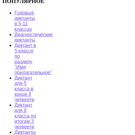
ПОПУЛЯРНОЕ
Годовые
диктанты
в 5-11
классах
Диагностические
диктанты
Диктант в
5 классе
по
разделу
"Имя
прилагательное"
Диктант
для 5
класса в
конце II
четверти
Диктант
для 8
класса по
итогам 3
четверти
Диктанты