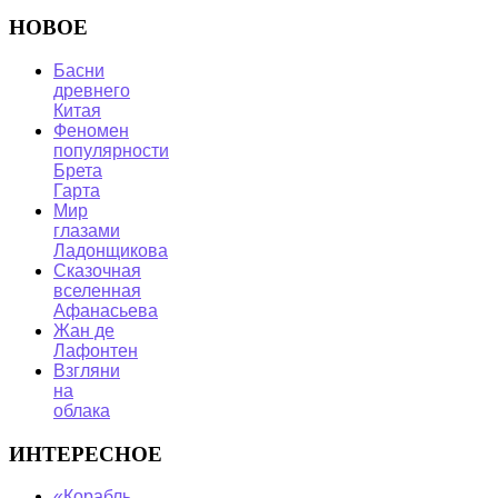
НОВОЕ
Басни
древнего
Китая
Феномен
популярности
Брета
Гарта
Мир
глазами
Ладонщикова
Сказочная
вселенная
Афанасьева
Жан де
Лафонтен
Взгляни
на
облака
ИНТЕРЕСНОЕ
«Корабль