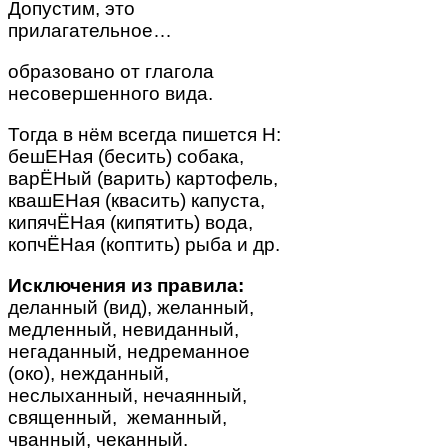
Допустим, это
прилагательное…
образовано от глагола
несовершенного вида.
Тогда в нём всегда пишется Н:
бешЕНая (бесить) собака,
варЁНый (варить) картофель,
квашЕНая (квасить) капуста,
кипячЁНая (кипятить) вода,
копчЁНая (коптить) рыба и др.
Исключения из правила:
деланный (вид), желанный,
медленный, невиданный,
негаданный, недреманное
(око), нежданный,
неслыханный, нечаянный,
священный, жеманный,
чванный, чеканный.