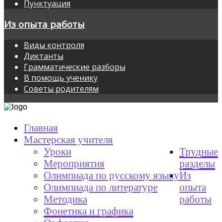
Пунктуация
Из опыта работы
Виды контроля
Диктанты
Грамматические разборы
В помощь ученику
Советы родителям
Главная
Мастерская учителя
Уроки
Трудные
Мероприятия
разделы
Олимпиада по русскому языку
Из
Олимпиада по литературе
опыта
Методика
работы
Фонетика и графика