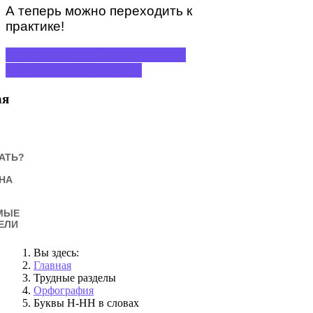
А теперь можно переходить к
практике!
ПРЕДЫДУЩИЙ: ХОЧУ БЫТЬ
ГРАМОТНЫМ
НАЗАД
ая
АТЬ?
НА
МЫЕ
ЕЛИ
Вы здесь:
Главная
Трудные разделы
Орфография
Буквы Н-НН в словах