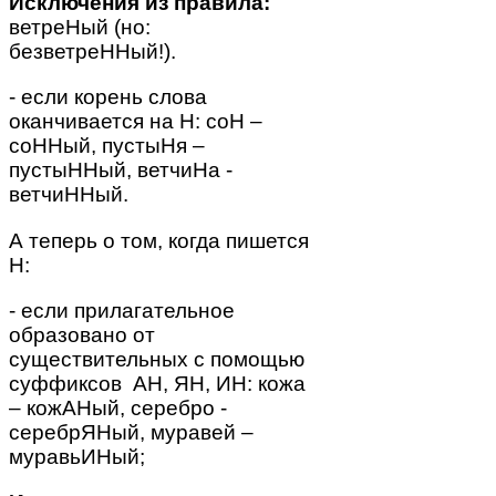
Исключения из правила:
ветреНый (но:
безветреННый!).
- если корень слова
оканчивается на Н: соН –
соННый, пустыНя –
пустыННый, ветчиНа -
ветчиННый.
А теперь о том, когда пишется
Н:
- если прилагательное
образовано от
существительных с помощью
суффиксов АН, ЯН, ИН: кожа
– кожАНый, серебро -
серебрЯНый, муравей –
муравьИНый;