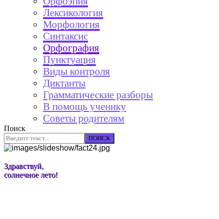
Орфоэпия
Лексикология
Морфология
Синтаксис
Орфография
Пунктуация
Виды контроля
Диктанты
Грамматические разборы
В помощь ученику
Советы родителям
Поиск
ПОИСК
Здравствуй,
солнечное лето!