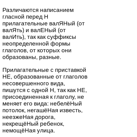
Различаются написанием
гласной перед Н
прилагательные валЯНый (от
валЯть) и валЕНый (от
валИть), так как суффиксы
неопределенной формы
глаголов, от которых они
образованы, разные.
Прилагательные с приставкой
НЕ, образованные от глаголов
несовершенного вида,
пишутся с одной Н, так как НЕ,
присоединенная к глаголу, не
меняет его вида: небелёНый
потолок, негашёНая известь,
неезжеНая дорога,
некрещёНый ребенок,
немощёНая улица.