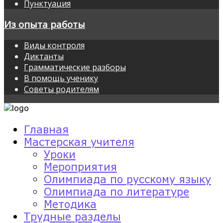
Пунктуация
Из опыта работы
Виды контроля
Диктанты
Грамматические разборы
В помощь ученику
Советы родителям
Главная
Мастерская учителя
Уроки
Мероприятия
Олимпиада по русскому языку
Олимпиада по литературе
Методика
Трудные разделы