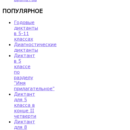
ПОПУЛЯРНОЕ
Годовые
диктанты
в 5-11
классах
Диагностические
диктанты
Диктант
в 5
классе
по
разделу
"Имя
прилагательное"
Диктант
для 5
класса в
конце II
четверти
Диктант
для 8