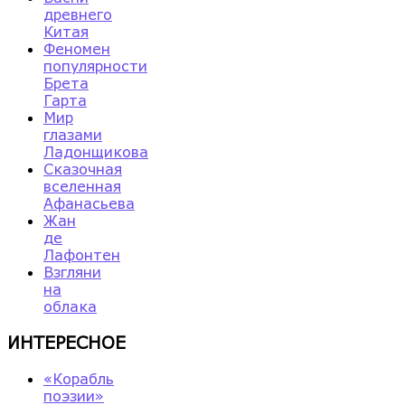
древнего
Китая
Феномен
популярности
Брета
Гарта
Мир
глазами
Ладонщикова
Сказочная
вселенная
Афанасьева
Жан
де
Лафонтен
Взгляни
на
облака
ИНТЕРЕСНОЕ
«Корабль
поэзии»