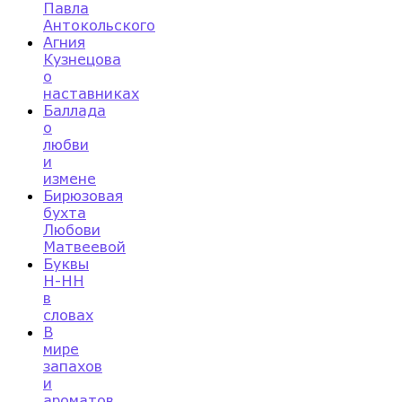
Павла
Антокольского
Агния
Кузнецова
о
наставниках
Баллада
о
любви
и
измене
Бирюзовая
бухта
Любови
Матвеевой
Буквы
Н-НН
в
словах
В
мире
запахов
и
ароматов