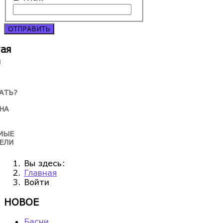
ОТПРАВИТЬ
тая
а
АТЬ?
НА
МЫЕ
ЕЛИ
Вы здесь:
Главная
Войти
НОВОЕ
Басни