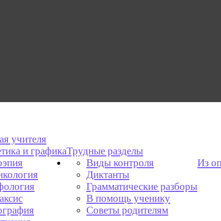
ая учителя
тика и графика
Трудные разделы
эпия
Виды контроля
Из о
икология
Диктанты
фология
Грамматические разборы
аксис
В помощь ученику
графия
Советы родителям