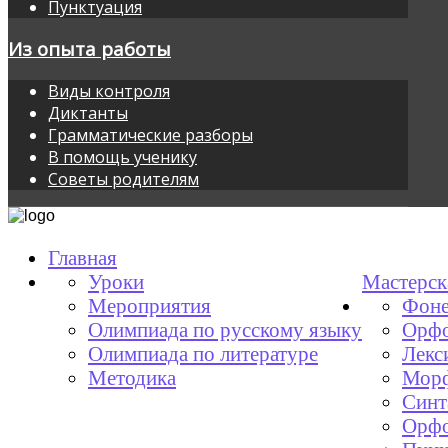
Пунктуация
Из опыта работы
Виды контроля
Диктанты
Грамматические разборы
В помощь ученику
Советы родителям
Главная
Уроки
Мастерск
Мероприятия
Фоне
Олимпиада по русскому языку
Орфо
Олимпиада по литературе
Лекс
Методика
Мор
Синт
Орфо