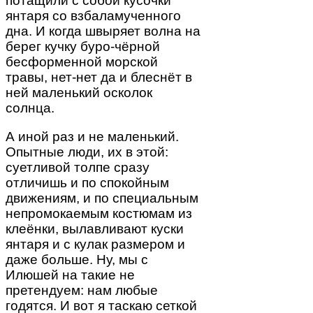
потащили с собой кусочки
янтаря со взбаламученного
дна. И когда швыряет волна на
берег кучку буро-чёрной
бесформенной морской
травы, нет-нет да и блеснёт в
ней маленький осколок
солнца.
А иной раз и не маленький.
Опытные люди, их в этой:
суетливой толпе сразу
отличишь и по спокойным
движениям, и по специальным
непромокаемым костюмам из
клеёнки, вылавливают куски
янтаря и с кулак размером и
даже больше. Ну, мы с
Илюшей на такие не
претендуем: нам любые
годятся. И вот я таскаю сеткой