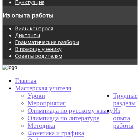
Пунктуация
Из опыта работы
Виды контроля
Диктанты
Грамматические разборы
В помощь ученику
Советы родителям
Главная
Мастерская учителя
Уроки
Трудные
Мероприятия
разделы
Олимпиада по русскому языку
Из
Олимпиада по литературе
опыта
Методика
работы
Фонетика и графика