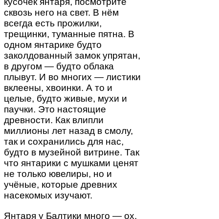
кусочек янтаря, посмотрите
сквозь него на свет. В нём
всегда есть прожилки,
трещинки, туманные пятна. В
одном янтарике будто
заколдованный замок упрятан,
в другом — будто облака
плывут. И во многих — листики
вклеены, хвоинки. А то и
целые, будто живые, мухи и
паучки. Это настоящие
древности. Как влипли
миллионы лет назад в смолу,
так и сохранились для нас,
будто в музейной витрине. Так
что янтарики с мушками ценят
не только ювелиры, но и
учёные, которые древних
насекомых изучают.
Янтаря у Балтики много — ох,