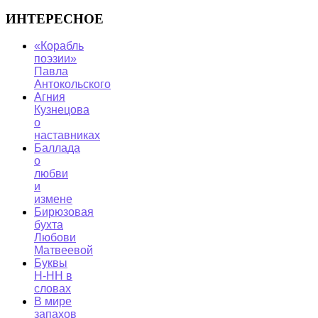
ИНТЕРЕСНОЕ
«Корабль
поэзии»
Павла
Антокольского
Агния
Кузнецова
о
наставниках
Баллада
о
любви
и
измене
Бирюзовая
бухта
Любови
Матвеевой
Буквы
Н-НН в
словах
В мире
запахов