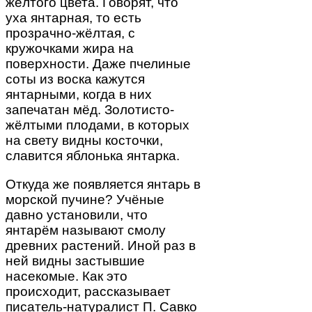
жёлтого цвета. Говорят, что
уха янтарная, то есть
прозрачно-жёлтая, с
кружочками жира на
поверхности. Даже пчелиные
соты из воска кажутся
янтарными, когда в них
запечатан мёд. Золотисто-
жёлтыми плодами, в которых
на свету видны косточки,
славится яблонька янтарка.
Откуда же появляется янтарь в
морской пучине? Учёные
давно установили, что
янтарём называют смолу
древних растений. Иной раз в
ней видны застывшие
насекомые. Как это
происходит, рассказывает
писатель-натуралист П. Савко