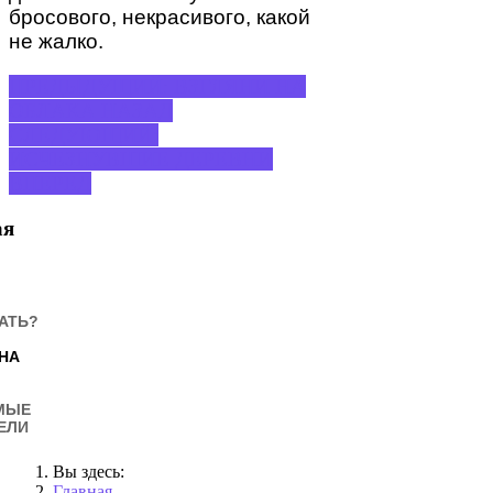
бросового, некрасивого, какой
не жалко.
ПРЕДЫДУЩИЙ: ВЗГЛЯНИ НА
ОБЛАКА
НАЗАД
СЛЕДУЮЩИЙ:
ИСЧЕЗНУВШИЕ ДЕРЕВНИ
ВПЕРЕД
ая
АТЬ?
НА
МЫЕ
ЕЛИ
Вы здесь:
Главная