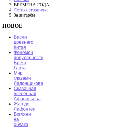
ВРЕМЕНА ГОДА
Летняя страничка
За янтарём
НОВОЕ
Басни
древнего
Китая
Феномен
популярности
Брета
Гарта
Мир
глазами
Ладонщикова
Сказочная
вселенная
Афанасьева
Жан де
Лафонтен
Взгляни
на
облака